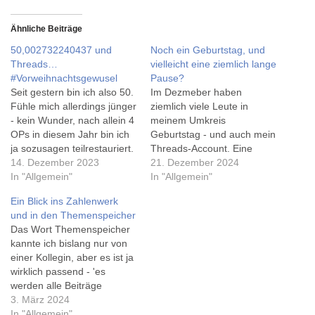
Ähnliche Beiträge
50,002732240437 und
Noch ein Geburtstag, und
Threads…
vielleicht eine ziemlich lange
#Vorweihnachtsgewusel
Pause?
Seit gestern bin ich also 50.
Im Dezmeber haben
Fühle mich allerdings jünger
ziemlich viele Leute in
- kein Wunder, nach allein 4
meinem Umkreis
OPs in diesem Jahr bin ich
Geburtstag - und auch mein
ja sozusagen teilrestauriert.
Threads-Account. Eine
Als verspätetes
14. Dezember 2023
Woche ists schon wieder
21. Dezember 2024
Geburtstagsgeschenk gab
In "Allgemein"
her, am Tag nach nach mir
In "Allgemein"
es heute noch den EU-Start
selbst wurde der Threads-
Ein Blick ins Zahlenwerk
von Metas Twitter, oh, sorry,
Account ein Jahr alt (ich bin
und in den Themenspeicher
X-Konkurrenten Threads.
allerdings ein ein halbes
Das Wort Themenspeicher
Threads kann man mit
Jahrhundert älter als er).
kannte ich bislang nur von
seinem Instagramaccount
Eigentlich dachte ich ja,
einer Kollegin, aber es ist ja
nutzen, und diese…
Threads würde auch…
wirklich passend - 'es
werden alle Beiträge
gesammelt, die zwar
3. März 2024
interessant sind, aber im
In "Allgemein"