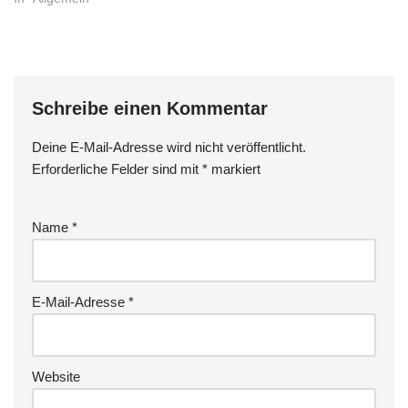
Moment nicht direkt zu dem
behandelnden
Themenbereich gehören'.
Da hat mein Blog einein
riesigen Themenspeicher -
Schreibe einen Kommentar
denn ich hab ja eigentlich
gar…
Deine E-Mail-Adresse wird nicht veröffentlicht.
Erforderliche Felder sind mit
*
markiert
Name
*
E-Mail-Adresse
*
Website