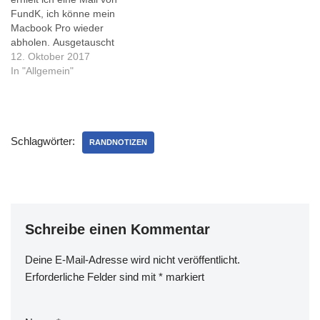
Desktop-PC nutzte. Mich…
meinem 500er geschehen
FundK, ich könne mein
ist.…
Macbook Pro wieder
abholen. Ausgetauscht
wurde Artikel-Nr 923-00975,
12. Oktober 2017
Hard Drive Bracket, Front,
In "Allgemein"
with IR/Sleep/HD Cable.
Dieser Link zeit das HD-
Kabel und beschreibt auch
den Fehler sehr treffend.
Schlagwörter:
Heute habe ich das
RANDNOTIZEN
Macbook meiner Frau
genutzt, das war…
Schreibe einen Kommentar
Deine E-Mail-Adresse wird nicht veröffentlicht.
Erforderliche Felder sind mit
*
markiert