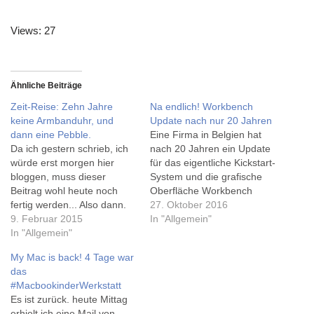
Views: 27
Ähnliche Beiträge
Zeit-Reise: Zehn Jahre
Na endlich! Workbench
keine Armbanduhr, und
Update nach nur 20 Jahren
dann eine Pebble.
Eine Firma in Belgien hat
Da ich gestern schrieb, ich
nach 20 Jahren ein Update
würde erst morgen hier
für das eigentliche Kickstart-
bloggen, muss dieser
System und die grafische
Beitrag wohl heute noch
Oberfläche Workbench
fertig werden... Also dann.
herausgebracht - mehr auf
27. Oktober 2016
Der Mensch ist ein
9. Februar 2015
t3n.de. Passende
In "Allgemein"
Gewohnheitstier, und ich
In "Allgemein"
Emulatoren dazu gibt's auf
auch. Irgendwann habe ich
macwelt.de - nur falls man
My Mac is back! 4 Tage war
mir abgewöhnt, eine
den Amiga 500 auf'm
das
Armbanduhr zu tragen. Ich
Dachboden nicht
#MacbookinderWerkstatt
glaube, zu der Zeit, als ich
wiederfindet. Ich müsste
Es ist zurück. heute Mittag
mehr Notebooks statt
echt überlegen, was mit
erhielt ich eine Mail von