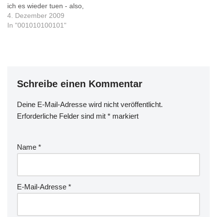
ich es wieder tuen - also,
das…
meine Frau heiraten. Wie
4. Dezember 2009
man sehr schnell und ohne
In "001010100101"
einziges Blatt Papier zu
unterschreiben Fakten
schaffen kann, zeigt das
Brautpaar in diesem Video,
das noch vor dem Altar
Schreibe einen Kommentar
stehend…
Deine E-Mail-Adresse wird nicht veröffentlicht.
Erforderliche Felder sind mit
*
markiert
Name
*
E-Mail-Adresse
*