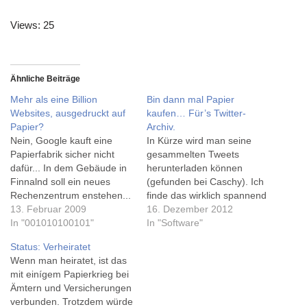
Views: 25
Ähnliche Beiträge
Mehr als eine Billion
Bin dann mal Papier
Websites, ausgedruckt auf
kaufen… Für’s Twitter-
Papier?
Archiv.
Nein, Google kauft eine
In Kürze wird man seine
Papierfabrik sicher nicht
gesammelten Tweets
dafür... In dem Gebäude in
herunterladen können
Finnalnd soll ein neues
(gefunden bei Caschy). Ich
Rechenzentrum enstehen...
finde das wirklich spannend
[via goem.de] *) Darüber,
13. Februar 2009
- auch wenn ich sie kaum
16. Dezember 2012
wie viele Websites Google
In "001010100101"
ausdrucken werde ;-)
In "Software"
durchsucht, finde ich keine
Begonnen habe ich auf
Status: Verheiratet
genauen Angaben - im Juli
Twitter, während wir auf
Wenn man heiratet, ist das
2008 wurde angeblich die
@k_eins gewartet haben.
mit einígem Papierkrieg bei
Grenze von einer Billion
Der erste Tweet ist vom 22.
Ämtern und Versicherungen
Websites überschritten
April 2007. Den Dienst
verbunden. Trotzdem würde
Tweeprank.com*, der mir