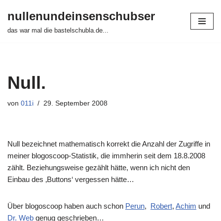
nullenundeinsenschubser
Zum
das war mal die bastelschubla.de...
Inhalt
springen
Null.
von
011i
29. September 2008
Null bezeichnet mathematisch korrekt die Anzahl der Zugriffe in
meiner blogoscoop-Statistik, die immherin seit dem 18.8.2008
zählt. Beziehungsweise gezählt hätte, wenn ich nicht den
Einbau des ‚Buttons‘ vergessen hätte…
Über blogoscoop haben auch schon
Perun
,
Robert
,
Achim
und
Dr. Web
genug geschrieben…