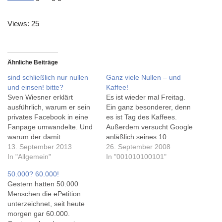
Views: 25
Ähnliche Beiträge
sind schließlich nur nullen
Ganz viele Nullen – und
und einsen! bitte?
Kaffee!
Sven Wiesner erklärt
Es ist wieder mal Freitag.
ausführlich, warum er sein
Ein ganz besonderer, denn
privates Facebook in eine
es ist Tag des Kaffees.
Fanpage umwandelte. Und
Außerdem versucht Google
warum der damit
anläßlich seines 10.
verbundene Verlust der
13. September 2013
Geburtstages mit dem
26. September 2008
Daten, Fotos etc. sogar
In "Allgemein"
Projekt 10100 nicht weniger,
In "001010100101"
gewünscht war. Sein neues
als die Welt zu verbessern...
50.000? 60.000!
privates Profil umfasst nur
10100 dabei ist ein anderer
Gestern hatten 50.000
37 Menschen, die er alle
Ausdruck für die Zahl
Menschen die ePetition
persönlich kennt. Auch ich
"Googol", eine Eins gefolgt
unterzeichnet, seit heute
kenne nur den kleineren Teil
von einhundert Nullen. So
morgen gar 60.000.
meiner Kontakte, sehe es…
entstand…