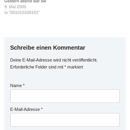
Gestern abend war sie
Thema in der tagesschau.
9. Mai 2009
Unabhängig von meiner
In "001010100101"
persönlichen Meinung finde
ich es interessant, wie
Politiker damit umgehen -
manch einer möchte
schreien - vielleicht nicht
Schreibe einen Kommentar
ganz unbegründet. Auch
(sogar fast physikalischer)
Nachbar Lars ist…
Deine E-Mail-Adresse wird nicht veröffentlicht.
Erforderliche Felder sind mit
*
markiert
Name
*
E-Mail-Adresse
*