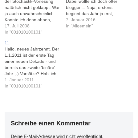
der Stochastik-Vorlesung
Dabei wollte ich doch öfter
natürlich nicht geklappt. War
bloggen... Naja, erstens
ja auch unwahrscheinlich.
beginnt das Jahr ja erst,
Konnte ich denn ahnen,
und mit dem Vorsatz bin ich
7. Januar 2016
dass die Truppe eine
17. Juli 2008
auch nicht ganz allein, wie
In "Allgemein"
Klausur schreibt? Dafür
In "001010100101"
man u.a. bei Don, Olaf und
habe ich mir eine
Nico nachlesen kann. Ich
11
Makroökonomie-Übung
habe aber eine prima
Hallo, neues Jahrzehnt. Der
angetan. Ich habe ähnlich
Begründung für's
1.1.2011 ist der erste Tag
viel verstanden wie damals
Nichtbloggen…
einer neuen Dekade - und
in Stochastik... Eine der
bereits das zweite 'binäre'
bedeutendsten Neuerungen
Jahr ;-) Vorsätze? Hab' ich
meiner alten Uni konnte
nicht. Ich mach' mal einfach
1. Januar 2011
man gar…
so weiter, scheint ja in 2010
In "001010100101"
auch geklappt zu haben:
@k_zwei ist nun ein halbes
Jahr alt, wir sind nun
'komplett' ;-)…
Schreibe einen Kommentar
Deine E-Mail-Adresse wird nicht veröffentlicht.