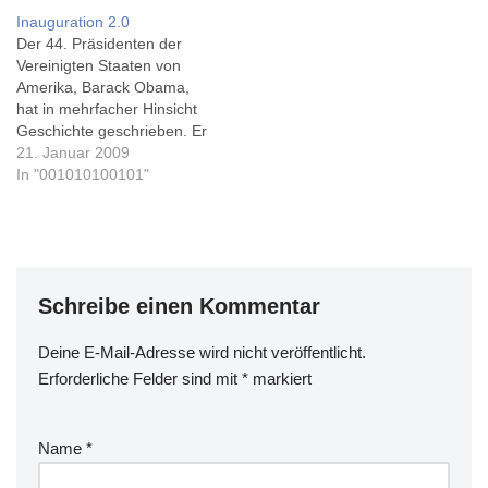
die Bürger kurz nach
diesen Beitrag schreibe,
Inauguration 2.0
Mitternacht EST
habe die ersten Wahllokale
Der 44. Präsidenten der
Ostküstenzeit, also 06:00
schon wieder geschlossen,
Vereinigten Staaten von
Uhr unserer Zeit, gewählt
aber Amerika wählt in
Amerika, Barack Obama,
haben. 15 Stimmen
immerhin 6
hat in mehrfacher Hinsicht
entfallen auf Obama, 6 auf
Zeitzonen... Ginge es nach
Geschichte geschrieben. Er
McCain. Dixville Notch hat…
den ersten…
ist nicht nur der erste aro-
21. Januar 2009
amerikanische Präsident,
In "001010100101"
noch nie konnten der
Wahlkampf und die
Amtseinführung so
ausführlich im Internet
verfolgt werden. Janis
Schreibe einen Kommentar
Krums, der eines der ersten
Fotos der Airbus-
Notlandung auf dem
Deine E-Mail-Adresse wird nicht veröffentlicht.
Hudson…
Erforderliche Felder sind mit
*
markiert
Name
*