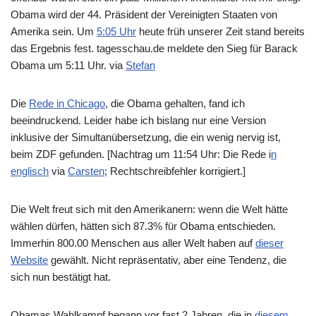
Obama wird der 44. Präsident der Vereinigten Staaten von
Amerika sein. Um
5:05 Uhr
heute früh unserer Zeit stand bereits
das Ergebnis fest. tagesschau.de meldete den Sieg für Barack
Obama um 5:11 Uhr. via
Stefan
Die
Rede in Chicago
, die Obama gehalten, fand ich
beeindruckend. Leider habe ich bislang nur eine Version
inklusive der Simultanübersetzung, die ein wenig nervig ist,
beim ZDF gefunden. [Nachtrag um 11:54 Uhr: Die Rede i
n
englisch
via
Carsten
; Rechtschreibfehler korrigiert.]
Die Welt freut sich mit den Amerikanern: wenn die Welt hätte
wählen dürfen, hätten sich 87.3% für Obama entschieden.
Immerhin 800.00 Menschen aus aller Welt haben auf
dieser
Website
gewählt. Nicht repräsentativ, aber eine Tendenz, die
sich nun bestätigt hat.
Obamas Wahlkampf begann vor fast 2 Jahren, die in
diesem