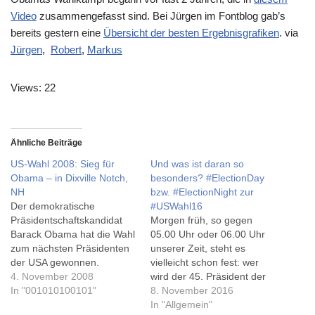
Video
zusammengefasst sind. Bei Jürgen im Fontblog gab’s
bereits gestern eine
Übersicht der besten Ergebnisgrafiken
. via
Jürgen
,
Robert
,
Markus
Views: 22
Ähnliche Beiträge
US-Wahl 2008: Sieg für
Und was ist daran so
Obama – in Dixville Notch,
besonders? #ElectionDay
NH
bzw. #ElectionNight zur
Der demokratische
#USWahl16
Präsidentschaftskandidat
Morgen früh, so gegen
Barack Obama hat die Wahl
05.00 Uhr oder 06.00 Uhr
zum nächsten Präsidenten
unserer Zeit, steht es
der USA gewonnen.
vielleicht schon fest: wer
Zumindest schon mal in
4. November 2008
wird der 45. Präsident der
Dixville Notch, New
In "001010100101"
USA - oder ihre
8. November 2016
Hampshire, wo heute früh
Präsidentin? Während ich
In "Allgemein"