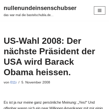
nullenundeinsenschubser
Zum
das war mal die bastelschubla.de...
Inhalt
springen
US-Wahl 2008: Der
nächste Präsident der
USA wird Barack
Obama heissen.
von
011i
5. November 2008
Es ist ja nur meine ganz persönliche Meinung: „Yes!“ Und
offenbar waren sich ein paar Millionen Amerikaner mit mir einig.