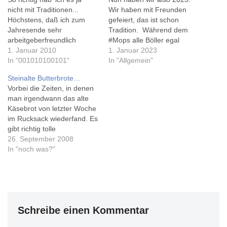
nicht mit Traditionen...
Wir haben mit Freunden
Höchstens, daß ich zum
gefeiert, das ist schon
Jahresende sehr
Tradition. Während dem
arbeitgeberfreundlich
#Mops alle Böller egal
meistens krank bin... Dieses
1. Januar 2010
waren, hat der #Hund, den
1. Januar 2023
Jahr war's aber nicht wie
In "001010100101"
wir seit September haben,
In "Allgemein"
zunächst angenommen
leider ein wenig zu viel
Steinalte Butterbrote…
eine Magen-Darm-Grippe,
mitbekommen. Inzwischen
Vorbei die Zeiten, in denen
sondern 'zum Glück nur'
ist er fast wieder in seinem
man irgendwann das alte
eine
Alltagstrott angekommen...
Käsebrot von letzter Woche
Lebensmittelunverträglichke
Die Seite 'Zahlenwerk' habe
im Rucksack wiederfand. Es
it (klingt besser, als es ist).
ich ebenfalls…
gibt richtig tolle
Vor'm Abendessen haben
Butterbrotideen. Warum ich
26. September 2008
wir mit k.eins auf dem
gerade heute darauf
In "noch was?"
Schlitten eine…
komme? Der letzte Freitag
im September ist Tag des
Butterbrotes - und fällt in
diesem Jahr mit dem Tag
des Kaffees zusammen.
Schreibe einen Kommentar
"Guten Hunger"!…