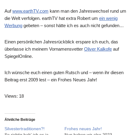
Auf
www.earthTV.com
kann man den Jahreswechsel rund um
die Welt verfolgen. earthTV hat extra Robert um
ein wenig
Werbung
gebeten – sonst hätte ich es auch nicht gefunden…
Einen persönlichen Jahresrückblick erspare ich euch, das
überlasse ich meinem Vornamensvetter
Oliver Kalkofe
auf
SpiegelOnline.
Ich wünsche euch einen guten Rutsch und – wenn ihr diesen
Beitrag erst 2009 lest – ein Frohes Neues Jahr!
Views: 18
Ähnliche Beiträge
Silvestertraditionen?!
Frohes neues Jahr!
So richtig hab' ich es ja
Nun haben wir also 2023.