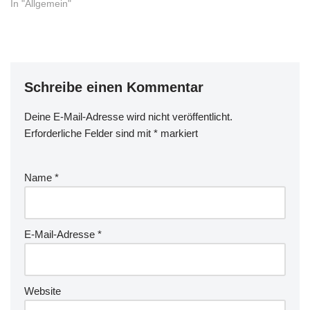
telefonieren und in den
In "Allgemein"
Kalender sehen könnte…
Nicht zuletzt ist die
Mehrbenutzerfähigkeit
interessant - die Kids
nutzen ab und zu schon mal
Schreibe einen Kommentar
mein iPad ;-)…
Deine E-Mail-Adresse wird nicht veröffentlicht.
Erforderliche Felder sind mit
*
markiert
Name
*
E-Mail-Adresse
*
Website