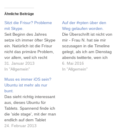
Ähnliche Beiträge
Sitzt die Frisur? Probleme
Auf der #rpten über den
mit Skype.
Weg gelaufen worden.
Seit Beginn des Jahres
Die Überschrift ist nicht von
setze ich immer öfter Skype
mir - Frau N. hat sie mir
ein. Natürlich ist die Frisur
sozusagen in die Timeline
nicht das primäre Problem,
gelegt, als ich am Dienstag
vor allem, weil ich recht
abends twitterte, wen ich
selten Videoanrufe nutze,
31. Januar 2013
gern noch alles treffen und
6. Mai 2016
eher Textnachrichten - und
In "Allgemein"
ganz im Sinne des
In "Allgemein"
dann gern in 'Konferenzen'.
Namebadges mal
Muss es immer iOS sein?
Etwas nervig fand ich, daß
persönlich "Hello!" sagen
Ubuntu ist mehr als nur
man bei mehreren
wollte. Sie schrieb: "ich
bunt.
Beiträgen eines
möchte bitte auch über den
Das sieht richtig interessant
Teilnehmers immer nur der
Weg gelaufen…
aus, dieses Ubuntu für
erste eine…
Tablets. Spannend finde ich
die 'side stage', mit der man
endlich auf dem Tablet
gleichzeitig (via Skype)
24. Februar 2013