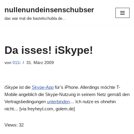
nullenundeinsenschubser
Zum
das war mal die bastelschubla.de...
Inhalt
springen
Da isses! iSkype!
von
011i
31. März 2009
iSkype ist die
Skype-App
für’s iPhone. Allerdings möchte T-
Mobile angeblich die Skype-Nutzung in seinem Netz gemäß den
Vertragsbedingungen
unterbinden
… Ich nutze es ohnehin
nicht… [via freyheyt.com, golem.de]
Views: 32