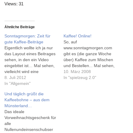
Views: 31
Ähnliche Beiträge
Sonntagmorgen: Zeit für
Kaffee! Online!
gute Kaffee-Beiträge
So, auf
Eigentlich wollte ich ja nur
www.sonntagmorgen.com
das Layout eines Beitrages
gibt es (die ganze Woche
sehen, in den ein Video
über) Kaffee zum Mischen
eingebttet ist… Mal sehen,
und Bestellen... Mal sehen,
vielleicht wird eine
ob die auch
10. März 2008
Beitragsreihe draus? Das
8. Juli 2012
Kaffeemaschinen haben -
In "spielzeug 2.0"
Video zeigt, wie man auch
In "Allgemein"
meine hat den Geist
ohne Kaffeemaschine tollen
aufgegeben... Zum Glück
Und täglich grüßt die
Kaffee kocht. Das macht
"nur" die zuhause...
Kaffeebohne – aus dem
richtig Spaß, ich hab's (nicht
Vielleicht bestell ich bald
Münsterland…
erst heute) schon
mal "Kaffee 2.0". Wundert
Das ideale
ausprobiert, später mehr...
mich eigentlich, dass da
Vorweihnachtsgeschenk für
Ach ja, und…
noch niemand früher drauf
alle
gekommen ist...…
Nullenundeinsenschubser