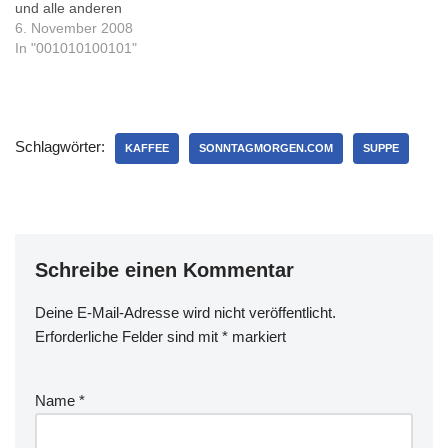
und alle anderen
(Berufs)Kaffeetrinker: auf
6. November 2008
sonntagmorgen.com gibt's
In "001010100101"
einen Kaffee-
Adventskalender. Ein
Exemplar wird verlost -
wenn das nicht klappen
Schlagwörter:
sollte, kann man das gute
KAFFEE
SONNTAGMORGEN.COM
SUPPE
Stück im Shop kaufen. Der
Bitte des
sonntagmorgen.com-
Teams, ein Lied zu singen
oder ein Bild zu malen,
Schreibe einen Kommentar
komme ich lieber nicht…
Deine E-Mail-Adresse wird nicht veröffentlicht.
Erforderliche Felder sind mit
*
markiert
Name
*