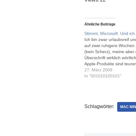
Ähnliche Beiträge
Stimmt, Microsoft. Und ich 
Ich bin zwar urlaubsreif un
auf zwei ruhigere Wochen a
(kein Scherz), meine aber 
Überschrift wirklich wörtlic
Apple-Produkte sind teurer 
Supermarkt-Notebooks. Be
27. März 2009
man aber das ganze Paket 
In "001010100101"
Software, Details in der Ve
usw., lohnt sich der Mehrpr
ich. Mein…
Schlagwörter:
MAC MIN