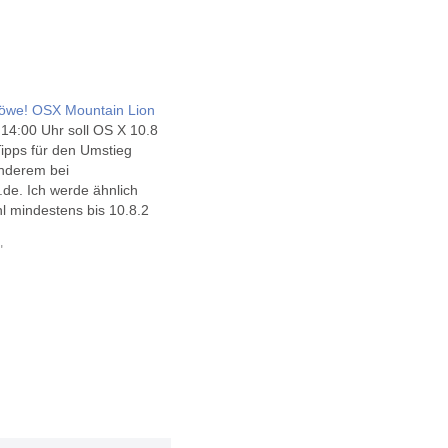
löwe! OSX Mountain Lion
14:00 Uhr soll OS X 10.8
Tipps für den Umstieg
anderem bei
.de. Ich werde ähnlich
l mindestens bis 10.8.2
dem Update auf 10.7.0
mals' meinen Mac Mini so
"
eine vollständige
on nötig war. Aus
ird…