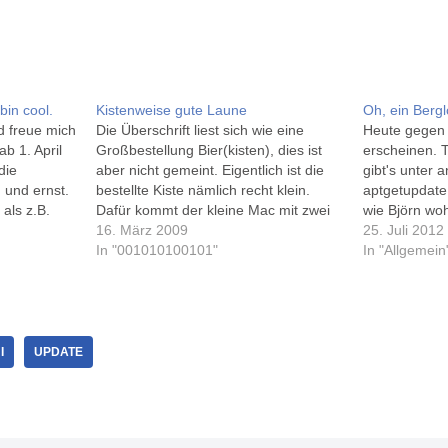
bin cool.
Kistenweise gute Laune
Oh, ein Berg
d freue mich
Die Überschrift liest sich wie eine
Heute gegen 
b 1. April
Großbestellung Bier(kisten), dies ist
erscheinen. 
die
aber nicht gemeint. Eigentlich ist die
gibt's unter 
h und ernst.
bestellte Kiste nämlich recht klein.
aptgetupdate
als z.B.
Dafür kommt der kleine Mac mit zwei
wie Björn woh
trachtet
Displays - für mehr Übersicht auf dem
16. März 2009
warten… Mit 
25. Juli 2012
inklusive
richtigen und dem Rechner-
In "001010100101"
habe ich 'da
In "Allgemein
rarbeitung
Schreibtisch. Die zweite Kiste, die für
zerlegt, daß 
eis, finde
gute Laune sorgt, ist die Software…
Neuinstallati
Erfahrung w
I
UPDATE