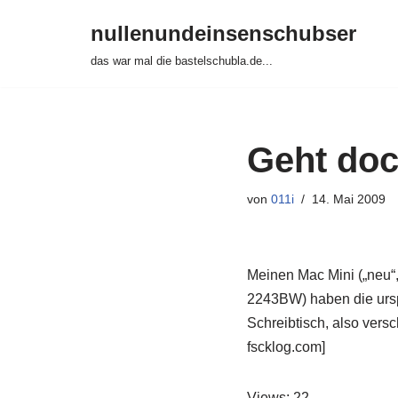
nullenundeinsenschubser
Zum
das war mal die bastelschubla.de...
Inhalt
springen
Geht doc
von
011i
14. Mai 2009
Meinen Mac Mini („neu“,
2243BW) haben die ursp
Schreibtisch, also vers
fscklog.com]
Views: 22