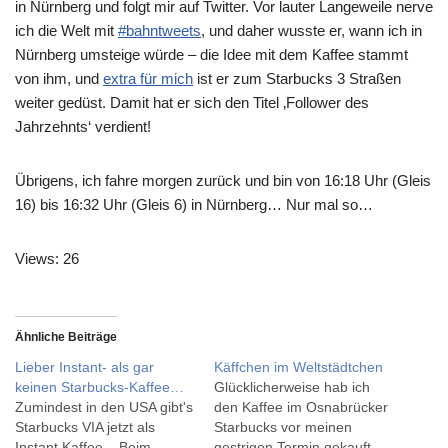
in Nürnberg und folgt mir auf Twitter. Vor lauter Langeweile nerve
ich die Welt mit
#bahntweets
, und daher wusste er, wann ich in
Nürnberg umsteige würde – die Idee mit dem Kaffee stammt
von ihm, und
extra für mich
ist er zum Starbucks 3 Straßen
weiter gedüst. Damit hat er sich den Titel ‚Follower des
Jahrzehnts‘ verdient!
Übrigens, ich fahre morgen zurück und bin von 16:18 Uhr (Gleis
16) bis 16:32 Uhr (Gleis 6) in Nürnberg… Nur mal so…
Views: 26
Ähnliche Beiträge
Lieber Instant- als gar
Käffchen im Weltstädtchen
keinen Starbucks-Kaffee…
Glücklicherweise hab ich
Zumindest in den USA gibt's
den Kaffee im Osnabrücker
Starbucks VIA jetzt als
Starbucks vor meinen
Instant Kaffee... Beim
gestrigen Termin gekauft -