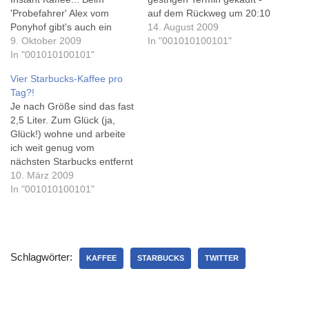
'Probefahrer' Alex vom
auf dem Rückweg um 20:10
Ponyhof gibt's auch ein
Uhr hatte der Starbucks im
14. August 2009
Video dazu... Gilly hätte
9. Oktober 2009
(nicht meine Idee)
In "001010100101"
endlich fast seinen ersten
In "001010100101"
Weltstädtchen nämlich
Starbucks-Kaffee
bereits geschlossen... Sonst
Vier Starbucks-Kaffee pro
getrunken, aber da die
mag ich Osnabrück, wirklich
Tag?!
Filiale im Berliner
- immerhin hab' ich 3 Jahre
Je nach Größe sind das fast
Hauptbahnhof wohl keine
dort gewohnt (und das zur
2,5 Liter. Zum Glück (ja,
Sitzplätze hat, hat er sich
einer Zeit ohne…
Glück!) wohne und arbeite
doch für einen anderen
ich weit genug vom
Kaffee entschieden.
nächsten Starbucks entfernt
Sicher…
- Nico hat es da etwas
10. März 2009
leichter, den neuen
In "001010100101"
'Starbucks Espresso Bonus
Passport' einzulösen - und
erhält so nach eigener
Aussage jeden zweiten Tag
Schlagwörter:
einen Gratis-Kaffee...
KAFFEE
STARBUCKS
TWITTER