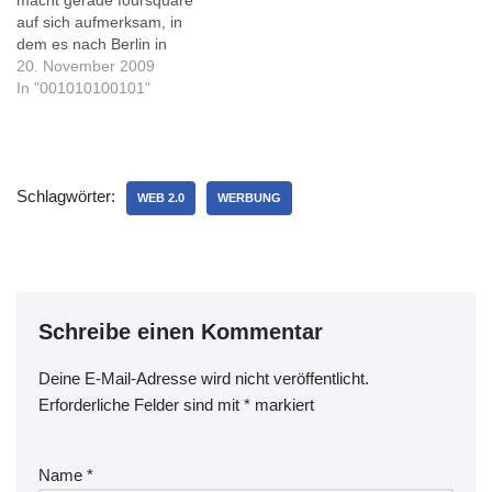
macht gerade foursquare
sich Gedanken gemacht,
betreuenden Werbeagentur
auf sich aufmerksam, in
wie die PK auch hätte
stammt... Kaum zu glauben,
dem es nach Berlin in
aussehen können... Es
sozusagen [via
weiteren deutschen Städten
20. November 2009
gibt…
mit140zeichen.de]
wie Frankfurt 'eröffnet'.
In "001010100101"
Andere 'Spots' können zwar
angelegt werden, tauchen
aber nicht explizit auf der
Website foursquare.com,
Schlagwörter:
auf. Und prompt wird 'extra
WEB 2.0
WERBUNG
für Nico' auch Hamburg
integriert, nachdem er
sich…
Schreibe einen Kommentar
Deine E-Mail-Adresse wird nicht veröffentlicht.
Erforderliche Felder sind mit
*
markiert
Name
*