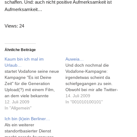
schaffen. Und: auch nicht positive Aufmerksamkeit ist
Aufmerksamkeit…
Views: 24
Ähnliche Beiträge
Kaum bin ich mal im
Auweia…
Urlaub…
Und doch nochmal die
startet Vodafone seine neue
Vodafone-Kampagne:
Kampagne "Es ist Deine
irgendetwas scheint da
Zeit" für die Generation
schiefgegangen zu sein.
Upload(?) mit einem Film,
Obwohl bei mir alle Twitter-
an dem viele bekannte
'Testimonials' klickbar sind
14. Juli 2009
Blogger mitgewirkt haben...
12. Juli 2009
und echt scheinen, gab's
In "001010100101"
Mehr dazu bei off-the-
In "Allgemein"
um das DiceKind wohl
record. Startschuss war
einigen Wirbel, aufgrund
Ich bin (k)ein Berliner…
eine vieldiskutierte
des nicht bzw. später
Als ein weiterer
Pressekonferenz 2.0 (via
registrierten Accounts, der
standortbasierter Dienst
PR Blogger). Johannes hat
wohl kaum von der