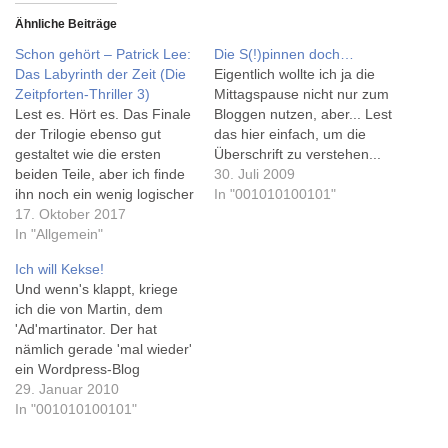
Ähnliche Beiträge
Schon gehört – Patrick Lee:
Die S(!)pinnen doch…
Das Labyrinth der Zeit (Die
Eigentlich wollte ich ja die
Zeitpforten-Thriller 3)
Mittagspause nicht nur zum
Lest es. Hört es. Das Finale
Bloggen nutzen, aber... Lest
der Trilogie ebenso gut
das hier einfach, um die
gestaltet wie die ersten
Überschrift zu verstehen...
beiden Teile, aber ich finde
Danke an Tina für den Tipp!
30. Juli 2009
ihn noch ein wenig logischer
In "001010100101"
und spannender -
17. Oktober 2017
insgesamt eine sehr
In "Allgemein"
lesenswerte Reihe. Zum
Ich will Kekse!
Inhalt kann ich wenig
Und wenn's klappt, kriege
sagen, ohne etwas zu
ich die von Martin, dem
verraten. Lest es. Hört es.
'Ad'martinator. Der hat
Und ich muss erstmal
nämlich gerade 'mal wieder'
damit…
ein Wordpress-Blog
gestartet - aber lest selbst.
29. Januar 2010
Und unter alle, die die frohe
In "001010100101"
Kunde verkünden, verlost er