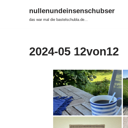
nullenundeinsenschubser
Zum
das war mal die bastelschubla.de...
Inhalt
springen
2024-05 12von12