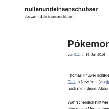
nullenundeinsenschubser
Zum
das war mal die bastelschubla.de...
Inhalt
springen
Pókemon 
von
011i
16. Juli 2016
Thomas Knüwer schilde
Park
in New York (via
r
noch mehr dieser Absur
Wahrscheinlich hilft wi
eine ganze Menge. Imme