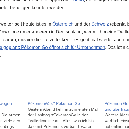
eler benötigen
könnten
werden.
iter, seit heute ist es in
Österreich
und der
Schweiz
(ebenfall
Downtime unter anderem in Deutschland, wenn ich meine Twitter
nur darum, uns vor die Tür zu locken – es geht mal wieder auch 
 geplant: Pókemon Go öffnet sich für Unternehmen
. Das ist ni
…
 wegen
PókemonWas? Pókemon Go
Pókemon Go is
Gestern Abend fiel mir zum ersten Mal
und überhaupt
e. Die armen
der Hashtag #PokemonGo in der
Weitere Ide
en viele den
Twittertimeline auf. Alles, was ich bis
werblich eins
llerdings
dato mit Pokemons verband, waren
auf onlinemar