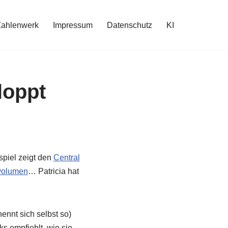
Zahlenwerk
Impressum
Datenschutz
KI
loppt
spiel zeigt den
Central
volumen
… Patricia hat
nennt sich selbst so)
s empfiehlt, wie sie –