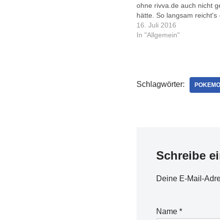
ohne rivva.de auch nicht g
hätte. So langsam reicht's
gibt's hier auch wieder an
16. Juli 2016
Themen, versprochen.
In "Allgemein"
Schlagwörter:
POKEM
Schreibe e
Deine E-Mail-Adres
Name
*