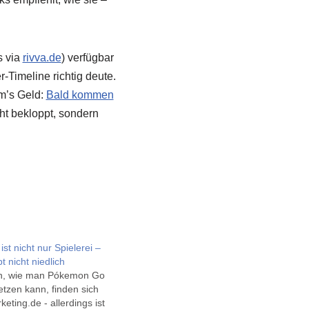
s via
rivva.de
) verfügbar
-Timeline richtig deute.
um’s Geld:
Bald kommen
cht bekloppt, sondern
t nicht nur Spielerei –
 nicht niedlich
en, wie man Pókemon Go
etzen kann, finden sich
keting.de - allerdings ist