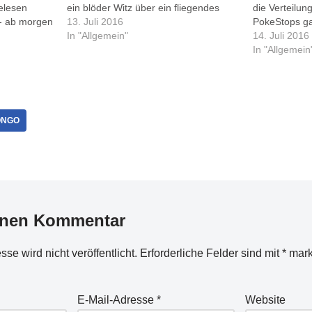
elesen
ein blöder Witz über ein fliegendes
die Verteilu
 - ab morgen
etwas namens Pikachu (richtig
13. Juli 2016
PokeStops gar
dere
geschrieben?) und so'ne
In "Allgemein"
zunächst dac
14. Juli 2016
Kinderzeichentrickserie (die unsere
warum schon 
In "Allgemein
Kinder aber nicht kennen).
viele davon z
Freundlicherweise beschreibt Kai hier,
wie naheliege
was 'Pókemon Go'…
bedient sich
ONGO
inen Kommentar
se wird nicht veröffentlicht.
Erforderliche Felder sind mit
*
mark
E-Mail-Adresse
*
Website