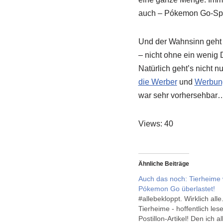
auch – Pókemon Go-Spi
Und der Wahnsinn geht we
– nicht ohne ein wenig 
Natürlich geht’s nicht 
die Werber
und
Werbung
war sehr vorhersehbar
Views: 40
Ähnliche Beiträge
Auch das noch: Tierheime
Pókemon Go überlastet!
#allebekloppt. Wirklich all
Tierheime - hoffentlich les
Postillon-Artikel! Den ich a