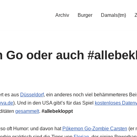
Archiv
Burger
Damals(tm)
Go oder auch #allebek
rt es aus
Düsseldorf
, ein anderes noch viel behämmerteres Bei
ivva.de
). Und in den USA gibt’s für das Spiel
kostenloses Daten
ditäten
gesammelt
.
#allebekloppt
e so oft Humor: und davon hat
Pókemon Go-Zombie Carsten
(er 
rhin praktisch sind die Tipps von
Florian
, der einige Powerbank