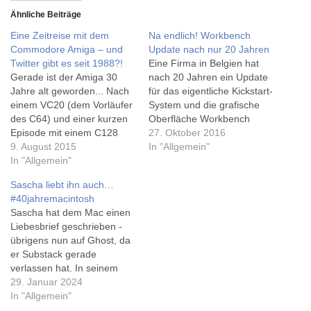
Ähnliche Beiträge
Eine Zeitreise mit dem
Na endlich! Workbench
Commodore Amiga – und
Update nach nur 20 Jahren
Twitter gibt es seit 1988?!
Eine Firma in Belgien hat
Gerade ist der Amiga 30
nach 20 Jahren ein Update
Jahre alt geworden... Nach
für das eigentliche Kickstart-
einem VC20 (dem Vorläufer
System und die grafische
des C64) und einer kurzen
Oberfläche Workbench
Episode mit einem C128
herausgebracht - mehr auf
27. Oktober 2016
war der Amiga 500 der wohl
9. August 2015
t3n.de. Passende
In "Allgemein"
wichtigster Computer bis
In "Allgemein"
Emulatoren dazu gibt's auf
heute für mich - so etwa 14
macwelt.de - nur falls man
Sascha liebt ihn auch…
Jahre alt war ich wohl, als
den Amiga 500 auf'm
#40jahremacintosh
ich darauf noch viel mehr
Dachboden nicht
Sascha hat dem Mac einen
programmieren lernte als…
wiederfindet. Ich müsste
Liebesbrief geschrieben -
echt überlegen, was mit
übrigens nun auf Ghost, da
meinem 500er geschehen
er Substack gerade
ist.…
verlassen hat. In seinem
Beitrag schildert er seine
29. Januar 2024
Kindheit mit dem Mac, ich
In "Allgemein"
hab ja mit einem VC20