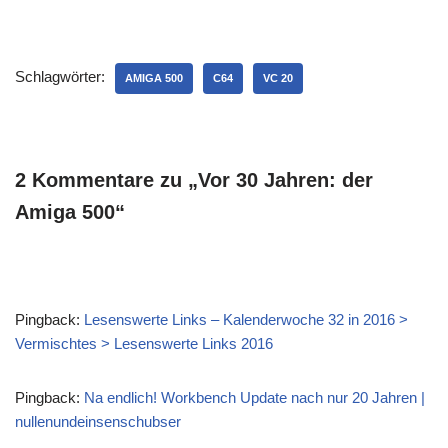
angefangen, der nächste
Rechner war dann schon
ein Amiga 500... Meinen
Schlagwörter:
ersten Mac hatte ich wohl…
AMIGA 500
C64
VC 20
2 Kommentare zu „Vor 30 Jahren: der
Amiga 500“
Pingback:
Lesenswerte Links – Kalenderwoche 32 in 2016 >
Vermischtes > Lesenswerte Links 2016
Pingback:
Na endlich! Workbench Update nach nur 20 Jahren |
nullenundeinsenschubser