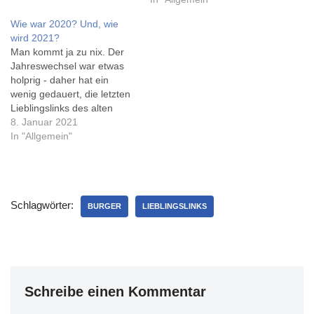
Artikel', nach dem
ich seit gestern bei 100%,
Wie war 2020? Und, wie
Speichern dieses Artikels
was die Anzahl der Beiträge
wird 2021?
dürfte ein negativer Wert
angeht. Ich habe genau so
Man kommt ja zu nix. Der
'herauskommen'... "In
viele geschrieben, wie ich
Jahreswechsel war etwas
diesem Jahr…
für das Einstellen des
holprig - daher hat ein
Rekordes benötige -…
wenig gedauert, die letzten
Lieblingslinks des alten
Jahrzehnts zu basteln, und
8. Januar 2021
schlicht aus Zeitmangel
In "Allgemein"
gibts auch keine
Kaffeebilder mehr -
vielleicht bald wieder. Im
letzten Jahr gab es den
Schlagwörter:
50.000 Tweet, den 7777.
BURGER
LIEBLINGSLINKS
Instagram-Post (der ganz…
Schreibe einen Kommentar