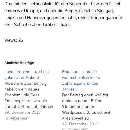
Das mit den Lieblingslinks für den September bzw. den 2. Teil
davon wird knapp, und über die Burger, die ich in Stuttgart,
Leipzig und Hannover gegessen habe, rede ich lieber gar nicht
erst. Schreibe aber darüber – bald…
Views: 26
Ähnliche Beiträge
Luxusproblem – und ein
Endspurt – und die
geknackter Rekord
wahrscheinlich letzte
Mit dem letzten Beitrag
Zahlenspielerei des
habe ich ein neues
Jahres…
'Problem': die Seite
Der Beitrag eben war der
Zahlenspielerei war nie
erste im neuen Editor
darauf vorbereitet, daß ich
'Gutenberg' unter
wirklich nochmal schaffe, so
29. Dezember 2017
Wordpress 5.0. Es scheint
viele Beiträge wie in 2016
In "Allgemein"
alles soweit zu
zu schreiben. Schon jetzt
funktionieren, sogar das
12. Dezember 2018
brauche ich nur noch '0
Yourls-Plugin. Zudem bin
In "Allgemein"