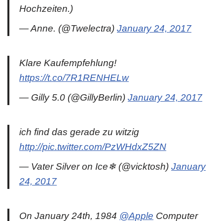
Hochzeiten.)
— Anne. (@Twelectra)
January 24, 2017
Klare Kaufempfehlung!
https://t.co/7R1RENHELw
— Gilly 5.0 (@GillyBerlin)
January 24, 2017
ich find das gerade zu witzig
http://pic.twitter.com/PzWHdxZ5ZN
— Vater Silver on Ice❄ (@vicktosh)
January
24, 2017
On January 24th, 1984
@Apple
Computer