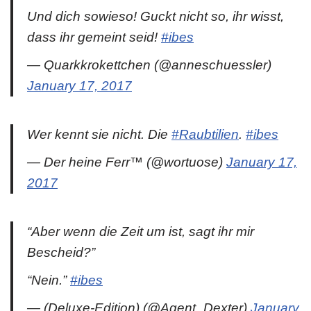
Und dich sowieso! Guckt nicht so, ihr wisst,
dass ihr gemeint seid!
#ibes
— Quarkkrokettchen (@anneschuessler)
January 17, 2017
Wer kennt sie nicht. Die
#Raubtilien
.
#ibes
— Der heine Ferr™ (@wortuose)
January 17,
2017
“Aber wenn die Zeit um ist, sagt ihr mir
Bescheid?”
“Nein.”
#ibes
— (Deluxe-Edition) (@Agent_Dexter)
January