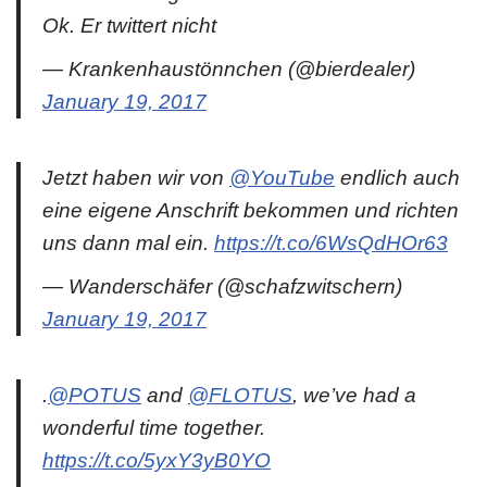
Ok. Er twittert nicht
— Krankenhaustönnchen (@bierdealer)
January 19, 2017
Jetzt haben wir von
@YouTube
endlich auch
eine eigene Anschrift bekommen und richten
uns dann mal ein.
https://t.co/6WsQdHOr63
— Wanderschäfer (@schafzwitschern)
January 19, 2017
.
@POTUS
and
@FLOTUS
, we’ve had a
wonderful time together.
https://t.co/5yxY3yB0YO