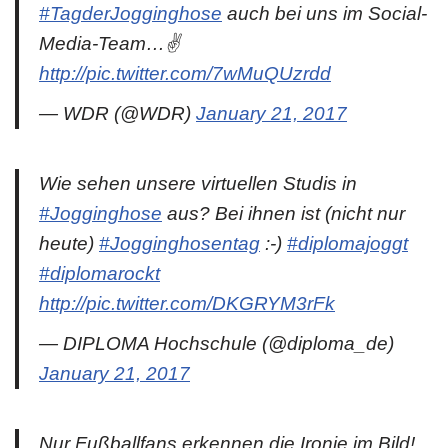
#TagderJogginghose
auch bei uns im Social-
Media-Team…✌️
http://pic.twitter.com/7wMuQUzrdd
— WDR (@WDR)
January 21, 2017
Wie sehen unsere virtuellen Studis in
#Jogginghose
aus? Bei ihnen ist (nicht nur
heute)
#Jogginghosentag
:-)
#diplomajoggt
#diplomarockt
http://pic.twitter.com/DKGRYM3rFk
— DIPLOMA Hochschule (@diploma_de)
January 21, 2017
Nur Fußballfans erkennen die Ironie im Bild!