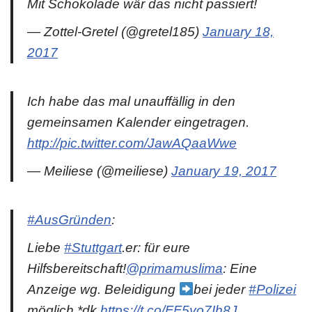
Mit Schokolade wär das nicht passiert!
— Zottel-Gretel (@gretel185)
January 18,
2017
Ich habe das mal unauffällig in den
gemeinsamen Kalender eingetragen.
http://pic.twitter.com/JawAQaaWwe
— Meiliese (@meiliese)
January 19, 2017
#AusGründen
:
Liebe
#Stuttgart
.er: für eure
Hilfsbereitschaft!
@primamuslima
: Eine
Anzeige wg. Beleidigung
bei jeder
#Polizei
möglich.*dk
https://t.co/FF5yo7Ih8J