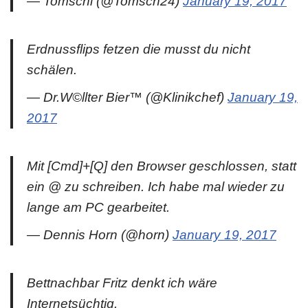
— Tomschi (@Tomsch24)
January 19, 2017
Erdnussflips fetzen die musst du nicht
schälen.
— Dr.W©llter Bier™ (@Klinikchef)
January 19,
2017
Mit [Cmd]+[Q] den Browser geschlossen, statt
ein @ zu schreiben. Ich habe mal wieder zu
lange am PC gearbeitet.
— Dennis Horn (@horn)
January 19, 2017
Bettnachbar Fritz denkt ich wäre
Internetsüchtig.