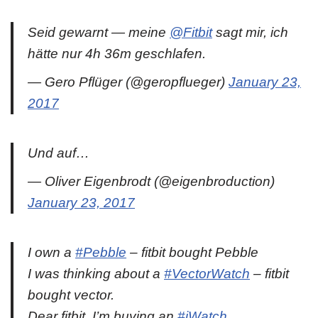
Seid gewarnt — meine
@Fitbit
sagt mir, ich
hätte nur 4h 36m geschlafen.
— Gero Pflüger (@geropflueger)
January 23,
2017
Und auf…
— Oliver Eigenbrodt (@eigenbroduction)
January 23, 2017
I own a
#Pebble
– fitbit bought Pebble
I was thinking about a
#VectorWatch
– fitbit
bought vector.
Dear fitbit, I’m buying an
#iWatch
..