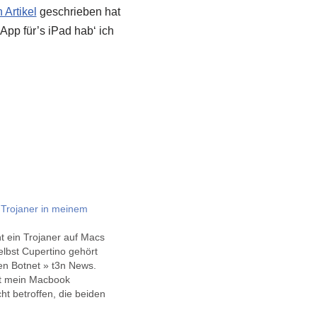
 Artikel
geschrieben hat
e App für’s iPad hab‘ ich
 Trojaner in meinem
 ein Trojaner auf Macs
elbst Cupertino gehört
en Botnet » t3n News.
st mein Macbook
cht betroffen, die beiden
rüfe ich mal nach dem