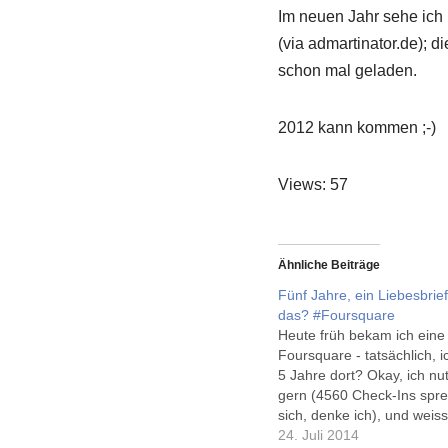
Im neuen Jahr sehe ich 
(via admartinator.de); d
schon mal geladen.
2012 kann kommen ;-)
Views: 57
Ähnliche Beiträge
Fünf Jahre, ein Liebesbrie
das? #Foursquare
Heute früh bekam ich eine
Foursquare - tatsächlich, i
5 Jahre dort? Okay, ich nu
gern (4560 Check-Ins spre
sich, denke ich), und weis
nicht, was ich von dem fre
24. Juli 2014