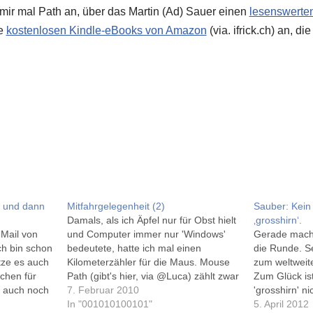
mir mal Path an, über das Martin (Ad) Sauer einen
lesenswerten
ie
kostenlosen Kindle-eBooks von Amazon
(via. ifrick.ch) an, di
f und dann
Mitfahrgelegenheit (2)
Sauber: Kein
Damals, als ich Äpfel nur für Obst hielt
‚grosshirn‘.
 Mail von
und Computer immer nur 'Windows'
Gerade macht
ch bin schon
bedeutete, hatte ich mal einen
die Runde. S
tze es auch
Kilometerzähler für die Maus. Mouse
zum weltweit
chen für
Path (gibt's hier, via @Luca) zählt zwar
Zum Glück i
s auch noch
nicht die zurückgelegte Entfernung,
7. Februar 2010
'grosshirn' ni
undlichen,
zeichnet aber den Weg der Maus inkl.
In "001010100101"
Büro-Minis p
5. April 2012