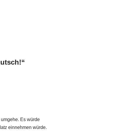
-Secure gibt's die
ests und
ahmen.
utsch!“
en umgehe. Es würde
latz einnehmen würde.