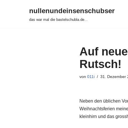
nullenundeinsenschubser
Zum
das war mal die bastelschubla.de...
Inhalt
springen
Auf neue
Rutsch!
von
011i
31. Dezember 
Neben den üblichen Vor
Weihnachtsferien meine
kleinhirn und das gross