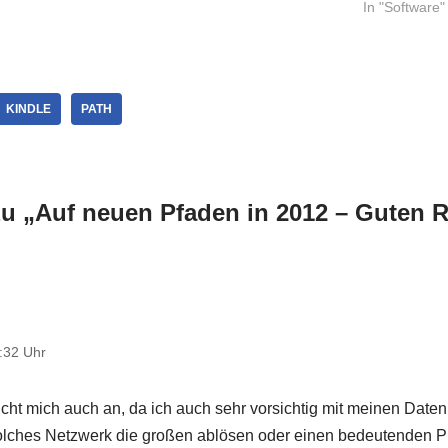
hin zu
Ruhepausen auf - ich lasse es heute
Urlaub. Bei F
In "Software"
h finde
mal nebenbei…
passenden T
Gegenmaßn
KINDLE
PATH
u „Auf neuen Pfaden in 2012 – Guten R
:32 Uhr
richt mich auch an, da ich auch sehr vorsichtig mit meinen Dat
olches Netzwerk die großen ablösen oder einen bedeutenden P