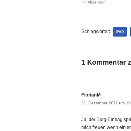
aber bestimmten Wechsel 
In "Allgemein"
Swarm halten soll. Praktisc
ich…
Schlagwörter:
IPAD
1 Kommentar z
FlorianM
31. Dezember 2011 um 10
Ja, der Blog-Eintrag sp
mich freuen wenn ein s