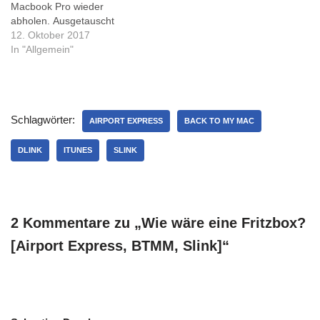
Macbook Pro wieder
abholen. Ausgetauscht
wurde Artikel-Nr 923-00975,
12. Oktober 2017
Hard Drive Bracket, Front,
In "Allgemein"
with IR/Sleep/HD Cable.
Dieser Link zeit das HD-
Kabel und beschreibt auch
den Fehler sehr treffend.
Schlagwörter:
Heute habe ich das
AIRPORT EXPRESS
BACK TO MY MAC
Macbook meiner Frau
genutzt, das war…
DLINK
ITUNES
SLINK
2 Kommentare zu „Wie wäre eine Fritzbox?
[Airport Express, BTMM, Slink]“