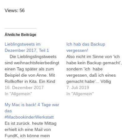
Views: 56
Ähnliche Beiträge
Lieblingstweets im
Ich hab das Backup
Dezember 2017, Teil 1
vergessen!
Die Lieblingslingstweets
Also nicht im Sinne von 'ich
sind weihnachtsfeierbedingt
habe kein Backup gemacht',
einen Tag später als zum
sondern 'ich habe
Beispiel die von Anne. Mit
vergessen, daß ich eines
Rollkoffer in Kita. Ein Kind
gemacht habe'... Völlig
so "was hast du da drin?"
16. Dezember 2017
überraschend sind die
7. Juli 2019
Ich so "die Sachen aus dem
In "Allgemein"
Bilder aus dem Zeitraum
In "Allgemein"
1. Türchen meines
April/Mai wieder
My Mac is back! 4 Tage war
Adventskalender" Kind so:
aufgetaucht - auf dem iPad!
das
http://pic.twitter.com/5m4RQ
Ehrlich gesagt bin ich
#MacbookinderWerkstatt
RnTLj — Sven Dietrich
unsicher, welche Einstellung
Es ist zurück. heute Mittag
(@svensonsan) December
damals dazu geführt hat,
erhielt ich eine Mail von
1, 2017 Endlich wieder
daß Bilder vom iPhone
FundK, ich könne mein
der…
ebenfalls…