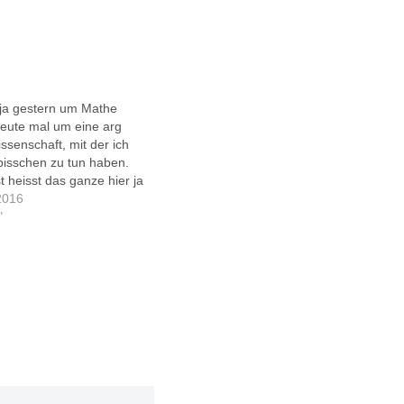
ja gestern um Mathe
heute mal um eine arg
ssenschaft, mit der ich
 bisschen zu tun haben.
 heisst das ganze hier ja
senschubser.de. Eine
2016
rung, was Informatik
"
t, schwamm gestern in im
m vorbei. Kollege
 das mal…