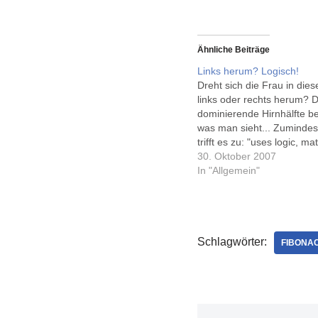
Ähnliche Beiträge
Links herum? Logisch!
Dreht sich die Frau in dies
links oder rechts herum? D
dominierende Hirnhälfte b
was man sieht... Zumindest
trifft es zu: "uses logic, m
science"... Via Michael
30. Oktober 2007
Preidel/qxm.net.
In "Allgemein"
Schlagwörter:
FIBONAC