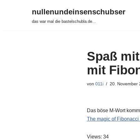
nullenundeinsenschubser
Zum
das war mal die bastelschubla.de...
Inhalt
springen
Spaß mit
mit Fibo
von
011i
20. November 
Das böse M-Wort kommt i
The magic of Fibonacci
Views: 34