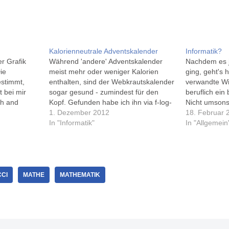
Kalorienneutrale Adventskalender
Informatik?
er Grafik
Während 'andere' Adventskalender
Nachdem es 
ie
meist mehr oder weniger Kalorien
ging, geht's 
estimmt,
enthalten, sind der Webkrautskalender
verwandte Wi
 bei mir
sogar gesund - zumindest für den
beruflich ein
ath and
Kopf. Gefunden habe ich ihn via f-log-
Nicht umsonst
ge.de, das Blog von Jens Grochtdreis.
1. Dezember 2012
Nullenundein
18. Februar 
Wer lieber nur rechnet und Spaß an
In "Informatik"
schöne Erklä
In "Allgemein
Mathe hat, sollte sich den
eigentlich is
Mathekalender (via Schulen im Palais,
Twitter-Strea
Facebook) einmal ansehen.
Andreas hat
CI
MATHE
MATHEMATIK