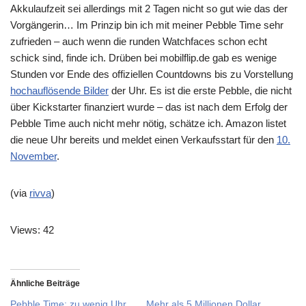
Akkulaufzeit sei allerdings mit 2 Tagen nicht so gut wie das der
Vorgängerin… Im Prinzip bin ich mit meiner Pebble Time sehr
zufrieden – auch wenn die runden Watchfaces schon echt
schick sind, finde ich. Drüben bei mobilflip.de gab es wenige
Stunden vor Ende des offiziellen Countdowns bis zu Vorstellung
hochauflösende Bilder
der Uhr. Es ist die erste Pebble, die nicht
über Kickstarter finanziert wurde – das ist nach dem Erfolg der
Pebble Time auch nicht mehr nötig, schätze ich. Amazon listet
die neue Uhr bereits und meldet einen Verkaufsstart für den
10.
November
.
(via
rivva
)
Views: 42
Ähnliche Beiträge
Pebble Time: zu wenig Uhr
Mehr als 5 Millionen Dollar