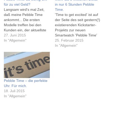
für zu viel Geld?
in nur 6 Stunden Pebble
Langsam wird's mal Zeit,
Time.
daß meine Pebble Time
'Time to get excited' ist auf
ankommt... Die ersten
der Seite des seit gestern(!)
Modelle treffen bei den
existierenden Kickstarter-
Kunden ein, der aktuellste
Projekts zur neuen
Testbericht ist bei den
27. Juni 2015
Smartwatch 'Pebble Time'
Mobile Geeks zu finden, der
In "Allgemein"
zu lesen. Kaum jemand
25. Februar 2015
dann doch fast 'versöhnlich'
konnte ahnen, dass man
In "Allgemein"
endet und sich mit meinem
den Claim wohl sehr sehr
Nutzungsverhalten deckt.
wörtlich nehmen muss. Die
So setze ich bereits die
erforderlichen 500.000
'normale' Pebble ein: 'Nach
Dollar waren in nur 32
etwa einer…
Minuten erreicht. In weniger
als einer Stunde hatten
Pebble Time – die perfekte
Fans…
Uhr. Für mich.
18. Juli 2015
In "Allgemein"