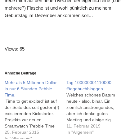
freue mich auf den neuen Becher, der eigentlich eine (oder
mehrere?) Flasche ist und wohl pünktlich zu meinem
Geburtstag im Dezember ankommen soll…
Views: 65
Ähnliche Beiträge
Mehr als 5 Millionen Dollar
Tag 100000001110000
in nur 6 Stunden Pebble
#tagebuchbloggen
Time.
Welches schönes Datum
'Time to get excited' ist auf
heute - also, binär. Ein
der Seite des seit gestern(!)
ziemlich anstrengendes,
existierenden Kickstarter-
aber ich denke gutes
Projekts zur neuen
Meeting und einige zig
Smartwatch 'Pebble Time'
Mails später hatte ich
11. Februar 2019
zu lesen. Kaum jemand
25. Februar 2015
Feierabend und habe noch
In "Allgemein"
konnte ahnen, dass man
In "Allgemein"
für Chips & Cola eingekauft