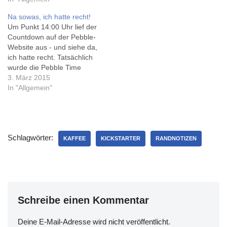
den Claim wohl sehr sehr
(nein, das für ist kein
Na sowas, ich hatte recht!
wörtlich nehmen muss. Die
Tippfehler, unsere beiden
Um Punkt 14:00 Uhr lief der
erforderlichen 500.000
Kaninchen heissen so).
Countdown auf der Pebble-
Dollar waren in nur 32
Heute kam HyperJuice an
Website aus - und siehe da,
Minuten erreicht. In weniger
(kein Energydrink, also
ich hatte recht. Tatsächlich
als einer Stunde hatten
zumindest…
wurde die Pebble Time
Fans…
Steel vorgestellt.
3. März 2015
https://twitter.com/011i/statu
In "Allgemein"
s/571745906858565632
Naja, sooooo schwer war's
auch wieder nicht. Schwerer
hat es da schon Kickstarter,
Schlagwörter:
das unter der Last des
KAFFEE
KICKSTARTER
RANDNOTIZEN
Ansturms wohl (wie schon
bei der…
Schreibe einen Kommentar
Deine E-Mail-Adresse wird nicht veröffentlicht.