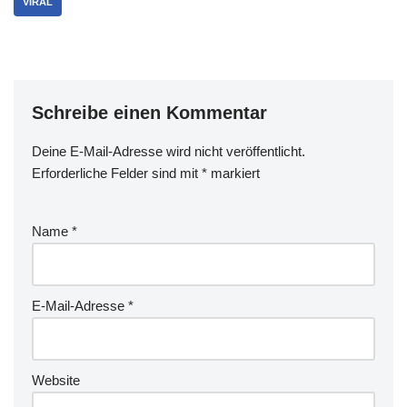
an@OllerQuestenman
VIRAL
@1Onod @eiszimtstern —
© Marcus mit…
Schreibe einen Kommentar
Deine E-Mail-Adresse wird nicht veröffentlicht.
Erforderliche Felder sind mit
*
markiert
Name
*
E-Mail-Adresse
*
Website