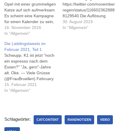
Opel mit einer grummeligen
https://twitter.com/november
Katze auf sich aufmerksam.
regen/status/116602362888
Es scheint eine Kampagne
8129540 Die Auflösung
für einen Kalender zu sein,
gabs dann später im Blog
30. August 2019
aber einen Gefallen haben
16. November 2016
von Frau Direktorin
In "Allgemein"
sich die Macher mit dieser
In "Allgemein"
Novemberregen, das
Idee eher nicht getan, finde
erfreulicherweise wieder
Die Lieblingstweets im
ich. Auch wenn stellenweise
seit kurzer Zeit wohl täglich
Februar 2021, Teil 1
ganz witzige Antworten auf
gefüllt wird!
Schwupp. K1 ist jetzt "noch
Twitter gepostet wurden, ist
ein espresso nach dem
das eher ein…
Essen?" "Ja, gern"-Jahre
alt. Oke. — Viele Grüsse
(@FrauBruellen) February
1, 2021 A1: Da war diese
15. Februar 2021
Sache mit der Bratpfanne.
In "Allgemein"
#BibChatDe
https://t.co/RKo4vFqRKy —
Fuzzy zwitschert
(@FuzzyLeapfrog)
Schlagwörter:
February 1, 2021 Infos für
CATCONTENT
RANDNOTIZEN
VIDEO
RT gehen raus