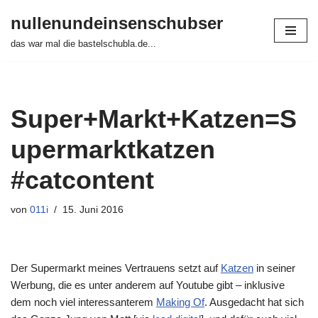
nullenundeinsenschubser
Zum
das war mal die bastelschubla.de...
Inhalt
springen
Super+Markt+Katzen=S
upermarktkatzen
#catcontent
von
011i
15. Juni 2016
Der Supermarkt meines Vertrauens setzt auf
Katzen
in seiner
Werbung, die es unter anderem auf Youtube gibt – inklusive
dem noch viel interessanterem
Making Of
. Ausgedacht hat sich