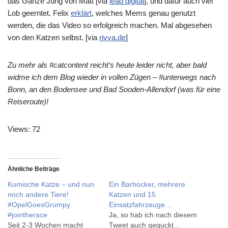
das Ganze Jung von Matt [via
lead digital
], und dafür auch viel
Lob geerntet. Felix
erklärt
, welches Mems genau genutzt
werden, die das Video so erfolgreich machen. Mal abgesehen
von den Katzen selbst. [via
rivva.de
]
Zu mehr als #catcontent reicht’s heute leider nicht, aber bald
widme ich dem Blog wieder in vollen Zügen – #unterwegs nach
Bonn, an den Bodensee und Bad Sooden-Allendorf (was für eine
Reiseroute)!
Views: 72
Ähnliche Beiträge
Komische Katze – und nun
Ein Barhocker, mehrere
noch andere Tiere!
Katzen und 15
#OpelGoesGrumpy
Einsatzfahrzeuge…
#jointherace
Ja, so hab ich nach diesem
Seit 2-3 Wochen macht
Tweet auch geguckt...