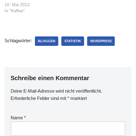
sonntagmorgen.com. Zum
10. Mai 2012
Glück ist es morgen wieder
In "Kaffee"
soweit, und
praktischerweise ist meine
Lieblingssorte Yirgacheffe al
s Kaffee des Monats auch
Schlagwörter:
gleich einen Euro günstiger
BLOGGEN
STATISTIK
WORDPRESS
als sonst. Auch wenn die
Preisschwankungen nicht…
Schreibe einen Kommentar
Deine E-Mail-Adresse wird nicht veröffentlicht.
Erforderliche Felder sind mit
*
markiert
Name
*