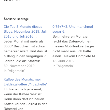
Ähnliche Beiträge
Die Top 3 Monate dieses
0,75+7=3. Und manchmal
Blogs: November 2019, Juli
sogar 6.
2018 und Juli 2016…
Seit mehreren Monaten
Jeder Monat mit mehr als
reicht das Datenvolumen
3000* Besuchern ist schon
meines Mobilfunkvertrages
bemerkenswert. Und das ist
nicht mehr aus. Ich hatte
bislang in den vergangen 7
einen Telekom Complete M
Jahren, die die Statistik
(For Friends) der Telekom,
18. Juni 2015
läuft, erst fünf mal
30. November 2019
in dem nur 750MB
In "Allgemein"
vorgekommen. Hier sind die
In "Allgemein"
"ungebremst" zur Verfügung
10 'meistbesuchtesten'
stehen. Da ich immer mehr
Kaffee des Monats: mein
Monate der letzten 7 Jahre.
unterwegs bin und zudem
Lieblingskaffee ‚Yirgacheffe‘
Juli 2016: 4066 Juli 2018:
einige WLAN, die ich
Ich freue mich jedesmal,
3365 November 2019: 3230
genutzt hatte, nicht mehr
wenn der Kaffee 'alle' ist.
Oktober 2018: 3035
zur Verfügung stehen,
Denn dann darf ich neuen
August…
wurde es…
Kaffee kaufen - direkt in der
Rösterei von