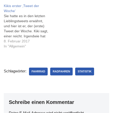
lenken. Früher hätte ich
Kikis erster ‚Tweet der
mich wohl mehr oder
Woche‘
weniger aufgeregt, jetzt
Sie hatte es in den letzten
freue ich mich einfach aufs
Lieblingstweets erwähnt,
Wochenende - die…
und hier ist er, der (erste)
Tweet der Woche. Kiki sagt,
einer reicht. Irgendwie hat
das was...
8. Februar 2017
In "Allgemein"
Schlagwörter:
FAHRRAD
RADFAHREN
STATISTIK
Schreibe einen Kommentar
Deine E-Mail-Adresse wird nicht veröffentlicht.