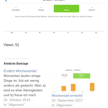
Views: 51
Ähnliche Beiträge
Endlich Wochenende!
Momentan laufen einige
Dinge im Job ein wenig
anders als gedacht. Aber a)
sind es eher Kleinigkeiten
und b) freue ich mich
Wochenziel erreicht!
tatsächlich drauf, sie wieder
26. Oktober 2019
10. September 2017
in die richtige Bahn zu
In "Allgemein"
In "Allgemein"