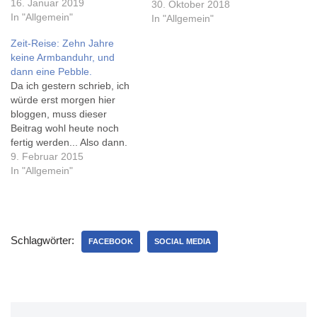
Instagram und Twitter liefert
16. Januar 2019
30. Oktober 2018
tausende Ergebnisse. Mein
In "Allgemein"
In "Allgemein"
Favorit ist allerdings keine
Zeit-Reise: Zehn Jahre
Person, sondern ein Stück
keine Armbanduhr, und
Kunststoff.
dann eine Pebble.
https://twitter.com/011i/statu
Da ich gestern schrieb, ich
s/1085626702842290176
würde erst morgen hier
Los ging das Ganze wohl
bloggen, muss dieser
auf Facebook - und schnell
Beitrag wohl heute noch
kann man…
fertig werden... Also dann.
Der Mensch ist ein
9. Februar 2015
Gewohnheitstier, und ich
In "Allgemein"
auch. Irgendwann habe ich
mir abgewöhnt, eine
Armbanduhr zu tragen. Ich
glaube, zu der Zeit, als ich
Schlagwörter:
mehr Notebooks statt
FACEBOOK
SOCIAL MEDIA
Desktop-PC nutzte. Mich…