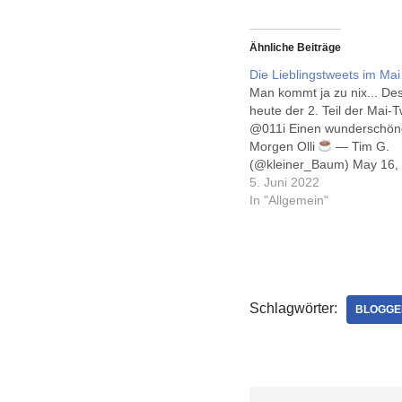
Ähnliche Beiträge
Die Lieblingstweets im Mai 
Man kommt ja zu nix... De
heute der 2. Teil der Mai-T
@011i Einen wunderschön
Morgen Olli
— Tim G.
(@kleiner_Baum) May 16,
kam unerwartet. #BurgerKi
5. Juni 2022
https://t.co/QHoH8XzeUE 
In "Allgemein"
Michel (@robvegas) May 1
was not lost. He is going 
https://t.co/eazbHyLnus —
Sebastian…
Schlagwörter:
BLOGGE