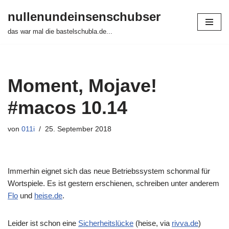
nullenundeinsenschubser
Zum
das war mal die bastelschubla.de...
Inhalt
springen
Moment, Mojave!
#macos 10.14
von
011i
25. September 2018
Immerhin eignet sich das neue Betriebssystem schonmal für
Wortspiele. Es ist gestern erschienen, schreiben unter anderem
Flo
und
heise.de
.
Leider ist schon eine
Sicherheitslücke
(heise, via
rivva.de
)