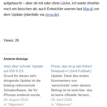
aufgetaucht – aber ob mit oder ohne Lücke, ich warte ohnehin
noch ein bisschen ab; auch Entwickler warnen laut
Mac&i
vor
dem Update (ebenfalls via
rivva.de
).
Views: 26
Ähnliche Beiträge
Jetzt aber schnell: Update
Prima, das ist ja wie früher!
auf iOS 9.3.5
Notepad++! (Und Fußball.)
Grund für dieses sehr
Update: Dank des ersten
dringende Update ist die
Kommentars von
bislang risikoreichste
'werschreibt' unter diesem
Schadsoftware, die für
Beitrag ist ist wohl klar: das
iPhones entdeckt wurde,
ist keine offizielle Version...
wie u.a. netzpolitik.org
28. August 2016
Soeben lese ich in den
29. April 2026
schreibt (via rivva.de).
In "Allgemein"
MacTechNews (via
In "Allgemein"