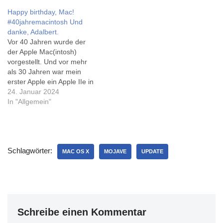
Heises Mac & i lobt die
rivva.de), daß es nun den
Happy birthday, Mac!
schnelle Reaktion Apples
Notepad++ auch für den
#40jahremacintosh Und
(ebenfalls gefunden via
Mac gibt. Auf Windows-
danke, Adalbert.
rivva.de).
Maschinen begleitet er mich
Vor 40 Jahren wurde der
schon mindestens 20
der Apple Mac(intosh)
Jahre... Und wenn die
vorgestellt. Und vor mehr
Bilder…
als 30 Jahren war mein
erster Apple ein Apple IIe in
der Schule, auf dem wir in
24. Januar 2024
Turbo Pascal 'Niki', einen
In "Allgemein"
Roboter mit erheblichem
Linksdrall, im Informatik-
Unterricht programmiert
haben. Natürlich keinen
Schlagwörter:
echten, und mit 'Grafik'
MAC OS X
MOJAVE
UPDATE
hatte die
Bildschirmausgabe…
Schreibe einen Kommentar