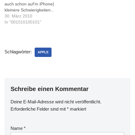
auch schon auf'm iPhone)
hier,…
kleinere Schwierigkeiten...
Zum flüchtigen Lesen mag
30. März 2010
sie ja reichen, aber die
In "001010100101"
eigentliche Organisation
und einen großen Teil der
Beantwortung von eMails
würde/werde(?) ich wohl
Schlagwörter:
wieder am Mac machen...
APPLE
Da aber eMail einen großen
Teil…
Schreibe einen Kommentar
Deine E-Mail-Adresse wird nicht veröffentlicht.
Erforderliche Felder sind mit
*
markiert
Name
*