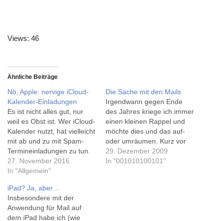
Views: 46
Ähnliche Beiträge
Nö, Apple: nervige iCloud-
Die Sache mit den Mails
Kalender-Einladungen
Irgendwann gegen Ende
Es ist nicht alles gut, nur
des Jahres kriege ich immer
weil es Obst ist. Wer iCloud-
einen kleinen Rappel und
Kalender nutzt, hat vielleicht
möchte dies und das auf-
mit ab und zu mit Spam-
oder umräumen. Kurz vor
Termineinladungen zu tun.
Weihnachten hab ich mein
29. Dezember 2009
Derlei Terminanfragen sollte
27. November 2016
Büro zuhause umgeräumt,
In "001010100101"
man eigentlich nicht
In "Allgemein"
und nun sind die Mails dran.
beanworten, denn in jedem
Gestern fragte ich kurz
iPad? Ja, aber…
Fall wird der Einladende
nach einer Lösung bzw.
Insbesondere mit der
informiert - und hat so eine
einem Plugin für Mail auf
Anwendung für Mail auf
echte E-Mail-Adresse
dem Mac... Aus…
dem iPad habe ich (wie
gefunden. Kiki erklärt das