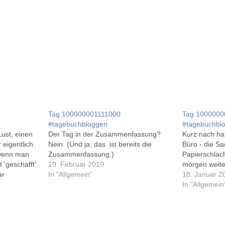
Tag 100000001111000
Tag 1000000
#tagebuchbloggen
#tagebuchbl
Lust, einen
Der Tag in der Zusammenfassung?
Kurz nach hal
 eigentlich
Nein. (Und ja, das ist bereits die
Büro - die Sa
t wenn man
Zusammenfassung.)
Papierschlach
 'geschafft'
19. Februar 2019
morgen weit
ar
In "Allgemein"
18. Januar 2
In "Allgemein
. Nur über
ute nix