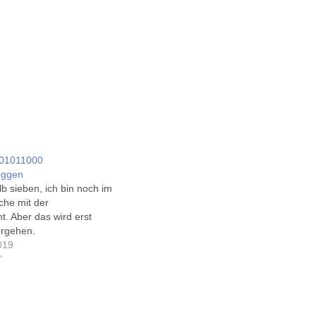
01011000
oggen
b sieben, ich bin noch im
che mit der
t. Aber das wird erst
ergehen.
019
"