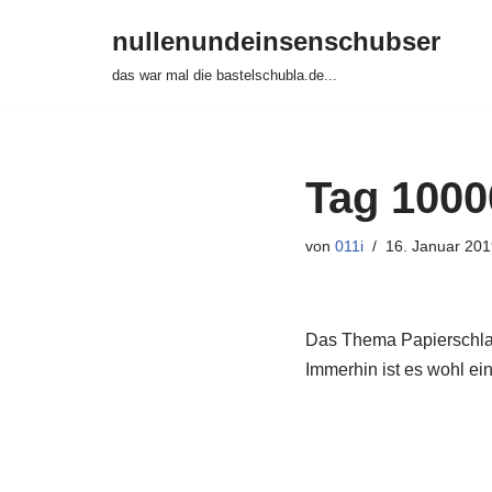
nullenundeinsenschubser
Zum
das war mal die bastelschubla.de...
Inhalt
springen
Tag 1000
von
011i
16. Januar 201
Das Thema Papierschlach
Immerhin ist es wohl ei