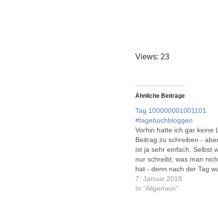
Views: 23
Ähnliche Beiträge
Tag 100000001001101
#tagebuchbloggen
Vorhin hatte ich gar keine 
Beitrag zu schreiben - aber
ist ja sehr einfach. Selbs
nur schreibt, was man nicht
hat - denn nach der Tag w
anstrengender (aber auch
7. Januar 2019
erfolgreicher) als erwartet
In "Allgemein"
Wernigerode schreib ich he
mehr. Ach, und über…