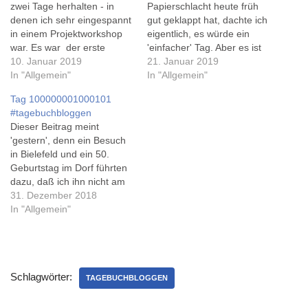
zwei Tage herhalten - in
Papierschlacht heute früh
denen ich sehr eingespannt
gut geklappt hat, dachte ich
in einem Projektworkshop
eigentlich, es würde ein
war. Es war der erste
'einfacher' Tag. Aber es ist
dieser Art für mich, und
10. Januar 2019
ja Montag. Das erste
21. Januar 2019
Auftakt eines
In "Allgemein"
Meeting war alles andere
In "Allgemein"
anstrengenden, aber auch
als angenehm, aber so ist
Tag 100000001000101
spannenden Jahres. Das
es nun mal manchmal. Der
#tagebuchbloggen
Jahr war ja dann gestern
Rest des Tages war dafür
Dieser Beitrag meint
auch schon wieder 9 Tage
umso produktiver, auch
'gestern', denn ein Besuch
alt, wie Anne erschrocken
wenn er ebenso…
in Bielefeld und ein 50.
feststellte...…
Geburtstag im Dorf führten
dazu, daß ich ihn nicht am
selben Tag schreiben
31. Dezember 2018
konnte... In Bielefeld habe
In "Allgemein"
ich einen alten Schulfreund
getroffen - gegenüber des
Alten Rathauses gibt es ein
schön gelegenes
Schlagwörter:
Chinarestaurant im ersten
TAGEBUCHBLOGGEN
OG... Das Buffet…