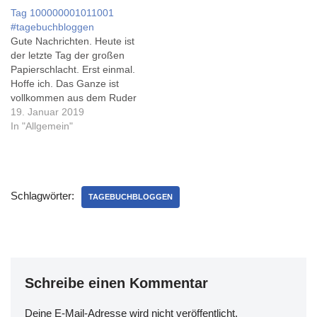
anstrengender (aber auch
Keine Ahnung, ob ich das
Tag 100000001011001
erfolgreicher) als erwartet.
wirklich täglich schaffe, aber
#tagebuchbloggen
Nur über Wernigerode
immerhin war das ja die
Gute Nachrichten. Heute ist
schreib ich heute nix mehr.
Grundidee eines jeden
der letzte Tag der großen
Ach, und über…
(We)blogs... Ein sehr
Papierschlacht. Erst einmal.
schönes Tagebuch ist
Hoffe ich. Das Ganze ist
übrigens Melanies 'From
vollkommen aus dem Ruder
Scratch', die das wohl
gelaufen, und wird sich so
19. Januar 2019
auch…
hoffentlich nicht nocheinmal
In "Allgemein"
wiederholen. Wenn alles
klappt, habe ich dann
wirklich morgen mal frei,
und heute Abend Zeit für
Schlagwörter:
Discovery oder so. Mal
TAGEBUCHBLOGGEN
gucken...
Schreibe einen Kommentar
Deine E-Mail-Adresse wird nicht veröffentlicht.