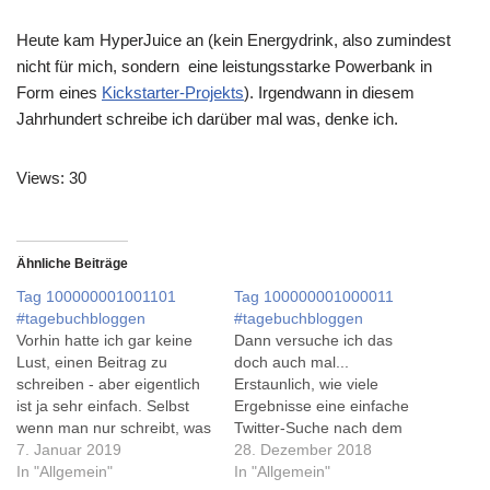
Heute kam HyperJuice an (kein Energydrink, also zumindest
nicht für mich, sondern eine leistungsstarke Powerbank in
Form eines
Kickstarter-Projekts
). Irgendwann in diesem
Jahrhundert schreibe ich darüber mal was, denke ich.
Views: 30
Ähnliche Beiträge
Tag 100000001001101
Tag 100000001000011
#tagebuchbloggen
#tagebuchbloggen
Vorhin hatte ich gar keine
Dann versuche ich das
Lust, einen Beitrag zu
doch auch mal...
schreiben - aber eigentlich
Erstaunlich, wie viele
ist ja sehr einfach. Selbst
Ergebnisse eine einfache
wenn man nur schreibt, was
Twitter-Suche nach dem
man nicht 'geschafft' hat -
7. Januar 2019
Hashtag
28. Dezember 2018
denn nach der Tag war
In "Allgemein"
'#tagebuchbloggen' liefert.
In "Allgemein"