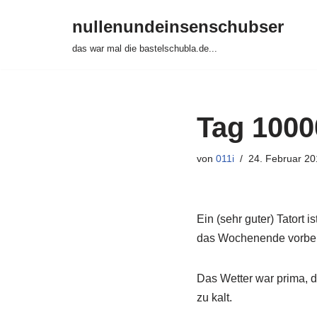
nullenundeinsenschubser
Zum
das war mal die bastelschubla.de...
Inhalt
springen
Tag 1000
von
011i
24. Februar 20
Ein (sehr guter) Tatort
das Wochenende vorbei 
Das Wetter war prima, d
zu kalt.