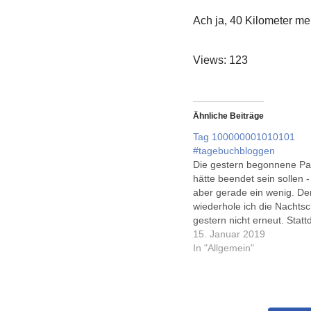
Ach ja, 40 Kilometer me
Views: 123
Ähnliche Beiträge
Tag 100000001010101
#tagebuchbloggen
Die gestern begonnene Pa
hätte beendet sein sollen - 
aber gerade ein wenig. D
wiederhole ich die Nachtsc
gestern nicht erneut. Stat
ich für morgen nahezu all
15. Januar 2019
abgesagt, und für den Fall 
In "Allgemein"
gibt es ja noch die Nacht 
auf Donnerstag... Um 23: