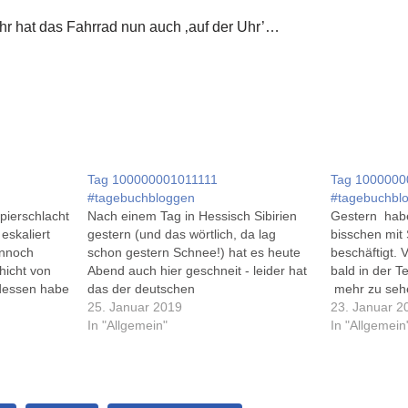
hr hat das Fahrrad nun auch ‚auf der Uhr’…
Tag 100000001011111
Tag 1000000
#tagebuchbloggen
#tagebuchbl
pierschlacht
Nach einem Tag in Hessisch Sibirien
Gestern habe
eskaliert
gestern (und das wörtlich, da lag
bisschen mit
ennoch
schon gestern Schnee!) hat es heute
beschäftigt. V
hicht von
Abend auch hier geschneit - leider hat
bald in der 
tdessen habe
das der deutschen
mehr zu se
es
Handballnationalmannschaft kein
25. Januar 2019
23. Januar 2
der Fälle
Glück gebracht. Sie hat 25:31 gegen
In "Allgemein"
In "Allgemein
von Mittwoch
Norwegen verloren und spielt Sonntag
00 Uhr…
um Platz 3. Nach einem halben Tag
heute in…