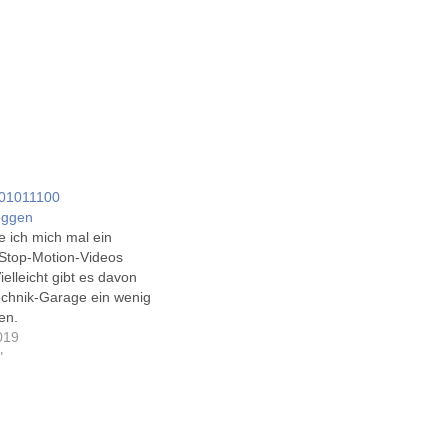
01011100
oggen
 ich mich mal ein
 Stop-Motion-Videos
ielleicht gibt es davon
Technik-Garage ein wenig
hen.
019
"