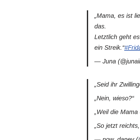
„Mama, es ist li
das.
Letztlich geht 
ein Streik.“
#Frid
— Juna (@juna
„Seid ihr Zwillin
„Nein, wieso?“
„Weil die Mama 
„So jetzt reicht
— now_daney 