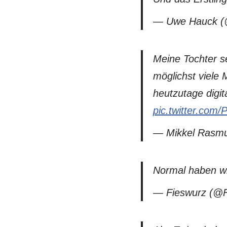
— Uwe Hauck (@
Meine Tochter se
möglichst viele 
heutzutage digita
pic.twitter.com
— Mikkel Rasmu
Normal haben wi
— Fieswurz (@F