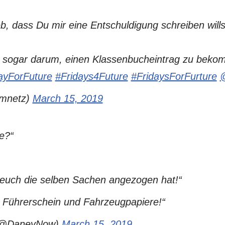
eb, dass Du mir eine Entschuldigung schreiben willst
es sogar darum, einen Klassenbucheintrag zu bekom
ayForFuture
#Fridays4Future
#FridaysForFurture
imnetz)
March 15, 2019
ge?“
euch die selben Sachen angezogen hat!“
s, Führerschein und Fahrzeugpapiere!“
(@DaneyNow)
March 15, 2019