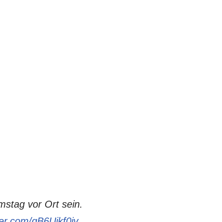
stag vor Ort sein.
ter.com/qB6Ujkf0iv