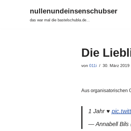
nullenundeinsenschubser
Zum
das war mal die bastelschubla.de...
Inhalt
springen
Die Liebl
von
011i
30. März 2019
Aus organisatorischen G
1 Jahr ♥️
pic.twi
— Annabell Bils