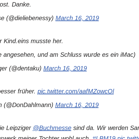
rost. Danke.
e (@dieliebenessy)
March 16, 2019
r Kind.eins musste her.
ge angesehen, und am Schluss wurde es ein iMac)
er (@dentaku)
March 16, 2019
besser früher.
pic.twitter.com/aafMZowcOl
n (@DonDahlmann)
March 16, 2019
die Leipziger
@Buchmesse
sind da. Wir werden Sam
gswerk meiner Tochter wohl auch.
#LBM19
pic.twit