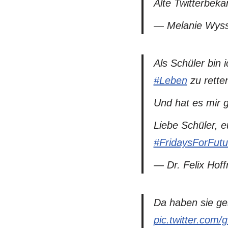
Alte Twitterbek
— Melanie Wys
Als Schüler bin
#Leben
zu rette
Und hat es mir 
Liebe Schüler, 
#FridaysForFutu
— Dr. Felix Ho
Da haben sie ge
pic.twitter.co