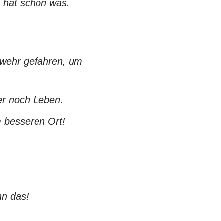
s hat schon was.
erwehr gefahren, um
er noch Leben.
 besseren Ort!
nn das!