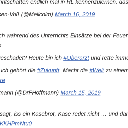
anntschaften endlich mal in RL kennenzulernen, da
sen-Voß (@Mellcolm)
March 16, 2019
 ich während des Unterrichts Einsätze bei der Feu
n.
geschadet? Heute bin ich
#Oberarzt
und rette imm
euch gehört die
#Zukunft
. Macht die
#Welt
zu einem
re
ffmann (@DrFHoffmann)
March 15, 2019
sagt, iss ein Käsebrot, Käse redet nicht … und da
m/gKKHPmNtu0