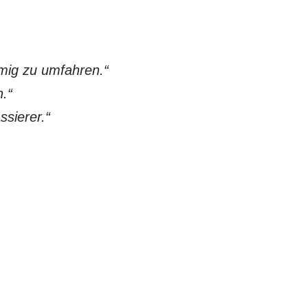
umig zu umfahren.“
.“
sierer.“