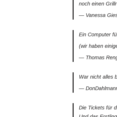
noch einen Grill
— Vanessa Gies
Ein Computer fü
(wir haben eini
— Thomas Reng
War nicht alles 
— DonDahlman
Die Tickets für 
Und das Erstlin