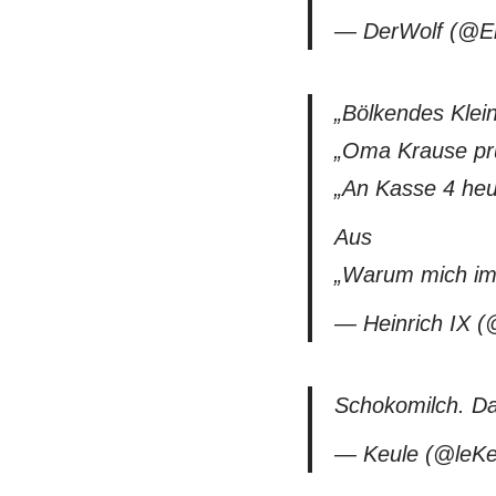
— DerWolf (@E
„Bölkendes Klei
„Oma Krause prü
„An Kasse 4 heut
Aus
„Warum mich im L
— Heinrich IX 
Schokomilch. Da
— Keule (@leKe