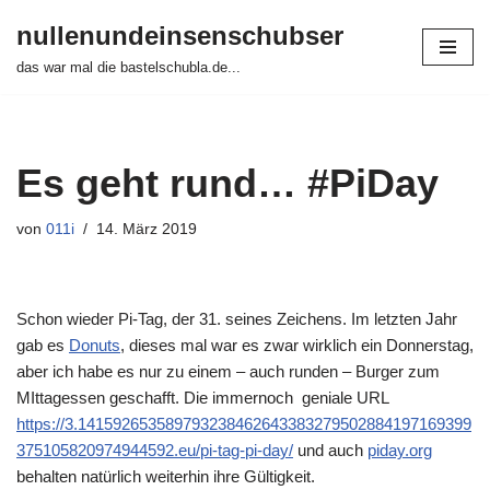
nullenundeinsenschubser
Zum
das war mal die bastelschubla.de...
Inhalt
springen
Es geht rund… #PiDay
von
011i
14. März 2019
Schon wieder Pi-Tag, der 31. seines Zeichens. Im letzten Jahr
gab es
Donuts
, dieses mal war es zwar wirklich ein Donnerstag,
aber ich habe es nur zu einem – auch runden – Burger zum
MIttagessen geschafft. Die immernoch geniale URL
https://3.141592653589793238462643383279502884197169399
375105820974944592.eu/pi-tag-pi-day/
und auch
piday.org
behalten natürlich weiterhin ihre Gültigkeit.