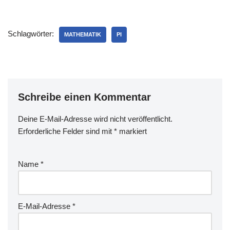
14.3. daher zum inoffiziellen
Feiertag zu Ehren von Pi
erklärt! heise.de berichtet
Schlagwörter:
darüber ebenso wie das
MATHEMATIK
PI
Blog uninspired. Ideen für
eine…
Schreibe einen Kommentar
Deine E-Mail-Adresse wird nicht veröffentlicht.
Erforderliche Felder sind mit
*
markiert
Name
*
E-Mail-Adresse
*