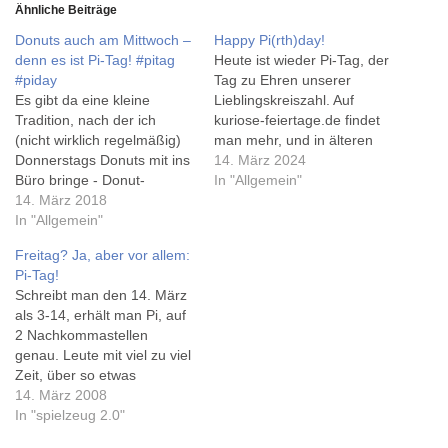
Ähnliche Beiträge
Donuts auch am Mittwoch –
Happy Pi(rth)day!
denn es ist Pi-Tag! #pitag
Heute ist wieder Pi-Tag, der
#piday
Tag zu Ehren unserer
Es gibt da eine kleine
Lieblingskreiszahl. Auf
Tradition, nach der ich
kuriose-feiertage.de findet
(nicht wirklich regelmäßig)
man mehr, und in älteren
Donnerstags Donuts mit ins
Beiträgen hab ich die URL
14. März 2024
Büro bringe - Donut-
https://3.141592653589793
In "Allgemein"
Donnerstag eben. Und
14. März 2018
2384626433832795028841
obwohl heute erst Mittwoch
In "Allgemein"
9716939937510582097494
ist, gibt's heute schon
4592.eu/pi-tag-pi-day/
Freitag? Ja, aber vor allem:
Donuts - zur Feier des 30.
gefunden, die immer noch
Pi-Tag!
Pi-Tages. Mehr zum Pi-Tag
funktioniert! Die .de-
Schreibt man den 14. März
gibt es hier auf dieser
Variante ist (natürlich)
als 3-14, erhält man Pi, auf
Website mit der tollen
ebenfalls registriert, hat
2 Nachkommastellen
URL https://3.14159265358
allerdings kaum Inhalt.
genau. Leute mit viel zu viel
9793238462643383279502
piday.org gibt es auch noch,
Zeit, über so etwas
8841971693993751058209
während pi-tag.de zum
nachzudenken
14. März 2008
74944592.eu/pi-tag-pi-day/
Verkauf steht.
(Mathematiker und
In "spielzeug 2.0"
…
Informatiker) haben den