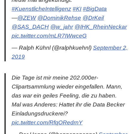
#KuenstlicheIntelligenz
#KI
#BigData
—
@ZEW
@DominikRehse
@DrKeil
@SAS_DACH
@w_jahr
@IHK_RheinNeckar
pic.twitter.com/mLR7IWwceG
— Ralph Kühnl (@ralphkuehnl)
September 2,
2019
Die Tage ist mir meine 202.000er-
Clipartsammlung wieder eingefallen. Mann,
das war ein geiles Feeling, die zu haben.
Mal was Anderes: Hattet ihr die Data Becker
Einladungsdruckerei?
pic.twitter.com/RfqORedrnY