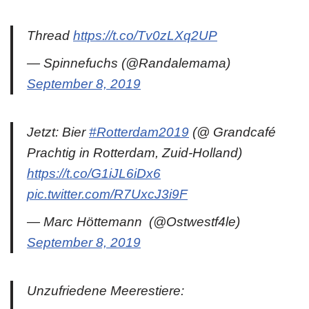
Thread
https://t.co/Tv0zLXq2UP
— Spinnefuchs (@Randalemama)
September 8, 2019
Jetzt: Bier
#Rotterdam2019
(@ Grandcafé
Prachtig in Rotterdam, Zuid-Holland)
https://t.co/G1iJL6iDx6
pic.twitter.com/R7UxcJ3i9F
— Marc Höttemann ‍ (@Ostwestf4le)
September 8, 2019
Unzufriedene Meerestiere: