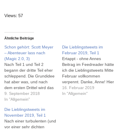
Views: 57
Ähnliche Beiträge
Schon gehört: Scott Meyer
Die Lieblingstweets im
– Abenteuer lass nach
Februar 2019, Teil 1
(Magic 2.0, 3)
Ertappt - ohne Annes
Nach Teil 1 und Teil 2
Beitrag im Feedreader hätte
begann der dritte Teil eher
ich die Lieblingstweets Mitte
schleppend. Die Grundidee
Februar vollkommen
hat aber was, und nach
verpennt. Danke, Anne! Hier
dem ersten Drittel wird das
sind sie nun. Doof ist es
16. Februar 2019
Ganze auch spannender.
9. September 2018
dann natürlich, wenn man
In "Allgemein"
Die Figuren bekommen
In "Allgemein"
morgens aufwacht ins nicht
tatsächlich noch etwas
mehr so ganz sicher ist,
Die Lieblingstweets im
mehr Tiefe als in den ersten
was man selbst will.
November 2019, Teil 1
beiden Teilen, was auch der
pic.twitter.com/xSQEOTVZ2
Nach einer turbulenten (und
Tatsache geschuldet sein
I — Direktorin
vor einer sehr dichten
mag, daß sie…
Novemberregen