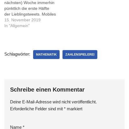
nächsten) Woche immerhin
(@novemberregen)
pünktlich die erste Hälfte
February 1, 2019 Ich:…
der Lieblingstweets. Mobiles
Office
15. November 2019
pic.twitter.com/yoFTjS5s8M
In "Allgemein"
— Gilly ツ (@GillyBerlin)
November 1, 2019 Ich bin
echt wütenu. Auf geht‘s zum
Edeka.
Schlagwörter:
pic.twitter.com/sERZxVU14p
MATHEMATIK
ZAHLENSPIELEREI
— ck (@creativedino)
November 1, 2019
Weeeeer hat nicht
genügend Zeit für
„ungeplanter Mist…
Schreibe einen Kommentar
Deine E-Mail-Adresse wird nicht veröffentlicht.
Erforderliche Felder sind mit
*
markiert
Name
*