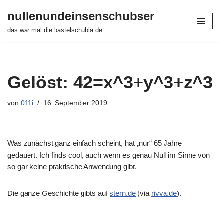
nullenundeinsenschubser
Zum
das war mal die bastelschubla.de...
Inhalt
springen
Gelöst: 42=x^3+y^3+z^3
von
011i
16. September 2019
Was zunächst ganz einfach scheint, hat „nur“ 65 Jahre
gedauert. Ich finds cool, auch wenn es genau Null im Sinne von
so gar keine praktische Anwendung gibt.
Die ganze Geschichte gibts auf
stern.de
(via
rivva.de
).