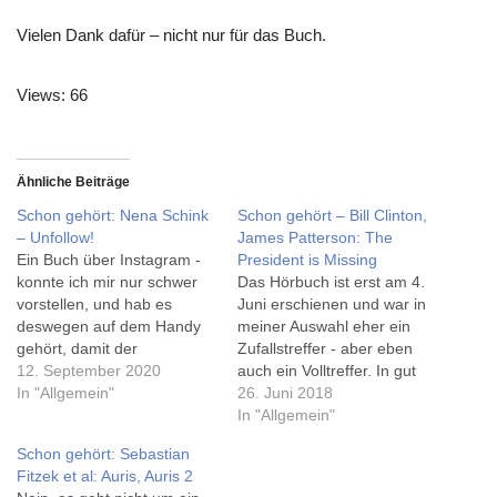
Vielen Dank dafür – nicht nur für das Buch.
Views: 66
Ähnliche Beiträge
Schon gehört: Nena Schink
Schon gehört – Bill Clinton,
– Unfollow!
James Patterson: The
Ein Buch über Instagram -
President is Missing
konnte ich mir nur schwer
Das Hörbuch ist erst am 4.
vorstellen, und hab es
Juni erschienen und war in
deswegen auf dem Handy
meiner Auswahl eher ein
gehört, damit der
Zufallstreffer - aber eben
Medienbruch nicht ganz so
12. September 2020
auch ein Volltreffer. In gut
groß ist. Privat höre ich
In "Allgemein"
13 Stunden wird eine sehr
26. Juni 2018
ohnehin die meisten
spannende, fiktive
In "Allgemein"
Bücher, statt sie auf Papier
Geschichte aus der Sicht
Schon gehört: Sebastian
zu lesen. Das Buch
eines (ebenfalls fiktiven)
Fitzek et al: Auris, Auris 2
Unfollow! Wie Instagram
US-Präsidenten erzählt.