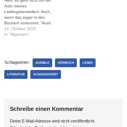
Nein, es geht nicht um ein
unser Leben zerstört fasst
Nach dem letzten Buch
Auto meines
einige…
über einen nicht-fiktiven US-
Lieblingsherstellers. Auch,
Präsidenten eine
wenn das sogar in den
interessante Abwechslung.
Büchern vorkommt. "Auris
…
2: Die Frequenz des Todes"
14. Oktober 2020
ist der zweite Teil einer
In "Allgemein"
Serie über einen
forensischen Phonetiker,
der einen Mord begangen
haben soll. Nachdem ich
Schlagwörter:
das Buch gehört habe,
AUDIBLE
HÖRBUCH
LESEN
behauptete meine
Bibliothek, ich hätte…
LITERATUR
SCHONGEHÖRT
Schreibe einen Kommentar
Deine E-Mail-Adresse wird nicht veröffentlicht.