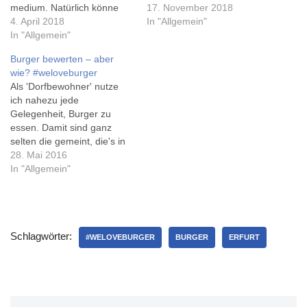
medium. Natürlich könne
gar nicht weit zur Langen
17. November 2018
man seinen Burger auch
4. April 2018
Laube, und jemand schlug
In "Allgemein"
"durch" bekommen - das ist
In "Allgemein"
'Duke Burger' vor - ich
dann aber eben nicht so
glaube, das gabs schon vor
Burger bewerten – aber
geil. Steht so in der Karte
dem Bulls Kitchen, das
wie? #weloveburger
(sinngemäß), und dann
heute(?) ein Jahr alt wird...
Als 'Dorfbewohner' nutze
stimmt das ja wohl! Das
Dort war…
ich nahezu jede
erklärt…
Gelegenheit, Burger zu
essen. Damit sind ganz
selten die gemeint, die's in
den bekannten Fastfood-
28. Mai 2016
Ketten gibt. Und so langsam
In "Allgemein"
aber sicher entdecke ich
unterschiede zwischen den
einzelnen Burgern - mal
abgesehen davon, daß ein
Schlagwörter:
Cheeseburger sich massiv
#WELOVEBURGER
BURGER
ERFURT
von einem 'Italian Burger'
unterscheidet. Nein, auch…