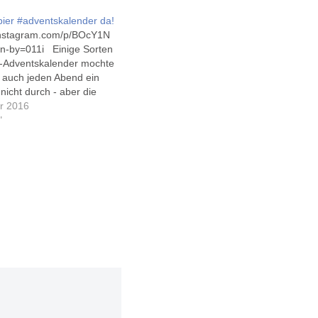
bier #adventskalender da!
.instagram.com/p/BOcY1N
n-by=011i Einige Sorten
-Adventskalender mochte
d auch jeden Abend ein
 nicht durch - aber die
esterparty kommt
r 2016
it: Recht wahrscheinlich
"
es Jahr wieder einen
der (ja, ich weiss, es ist
2., bleiben also noch ein