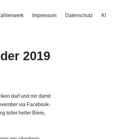
Zahlenwerk
Impressum
Datenschutz
KI
nder 2019
inken darf und mir damit
November via Facebook-
g toller heller Biere,
men mir allerdings