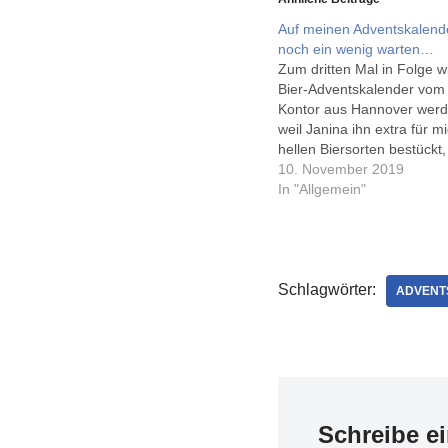
Auf meinen Adventskalend
noch ein wenig warten…
Zum dritten Mal in Folge wi
Bier-Adventskalender vom 
Kontor aus Hannover werd
weil Janina ihn extra für m
hellen Biersorten bestückt,
erst am 22. November ab - 
10. November 2019
verraten, dass bis dahin n
In "Allgemein"
spannende Biere…
Schlagwörter:
ADVENT
Schreibe e