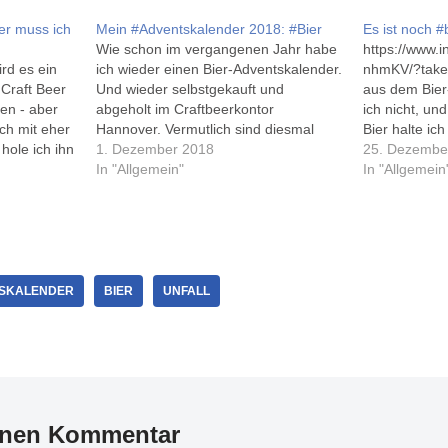
er muss ich
Mein #Adventskalender 2018: #Bier
Es ist noch #
Wie schon im vergangenen Jahr habe
https://www
rd es ein
ich wieder einen Bier-Adventskalender.
nhmKV/?take
Craft Beer
Und wieder selbstgekauft und
aus dem Bier
en - aber
abgeholt im Craftbeerkontor
ich nicht, un
ich mit eher
Hannover. Vermutlich sind diesmal
Bier halte ich
 hole ich ihn
keine 2 Dosen hinter einem Türchen
1. Dezember 2018
nächste Silv
25. Dezembe
sie hat mir
versteckt... Allerdings habe ich in
In "Allgemein"
bestimmt! Faz
In "Allgemein
och ein paar
diesem Jahr vorher Janina auf
gibt's nächst
Instagram gefragt, ab wann es die
solchen Kalen
Kalender zu kaufen gibt, und als ich…
erst der 25.1
paar…
SKALENDER
BIER
UNFALL
inen Kommentar