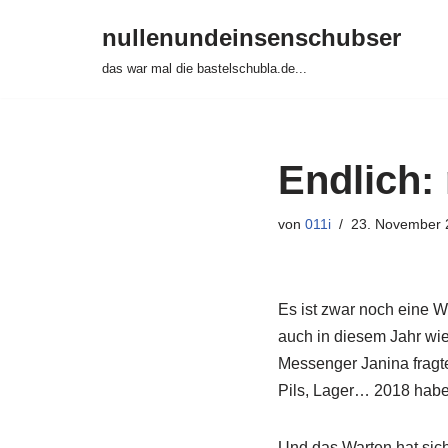
nullenundeinsenschubser
Zum
das war mal die bastelschubla.de...
Inhalt
springen
Endlich:
von
011i
23. November 
Es ist zwar noch eine Wo
auch in diesem Jahr wi
Messenger Janina fragte,
Pils, Lager… 2018 habe i
Und das Warten hat sich