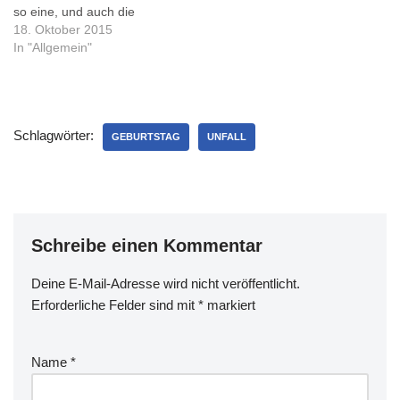
so eine, und auch die
kommenden werden,
18. Oktober 2015
unterbrochen von einem
In "Allgemein"
kurzen Urlaub, vermutlich
so sein. Gerade in solchen
Phasen komme ich auf die
"besten" Ideen. Und aus
Schlagwörter:
einer Unterrichtseinheit
GEBURTSTAG
UNFALL
heraus (Berechnen Sie:
"Wie viele Tage…
Schreibe einen Kommentar
Deine E-Mail-Adresse wird nicht veröffentlicht.
Erforderliche Felder sind mit
*
markiert
Name
*