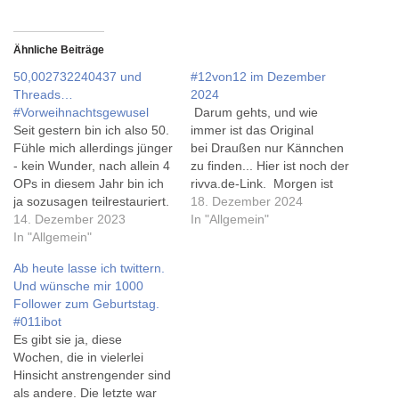
Ähnliche Beiträge
50,002732240437 und
#12von12 im Dezember
Threads…
2024
#Vorweihnachtsgewusel
Darum gehts, und wie
Seit gestern bin ich also 50.
immer ist das Original
Fühle mich allerdings jünger
bei Draußen nur Kännchen
- kein Wunder, nach allein 4
zu finden... Hier ist noch der
OPs in diesem Jahr bin ich
rivva.de-Link. Morgen ist
ja sozusagen teilrestauriert.
der 12. schon wieder eine
18. Dezember 2024
Als verspätetes
14. Dezember 2023
Woche her, aber dieser
In "Allgemein"
Geburtstagsgeschenk gab
In "Allgemein"
Dezember hat es auch in
es heute noch den EU-Start
sich. Der Tag vor meinem
Ab heute lasse ich twittern.
von Metas Twitter, oh, sorry,
Geburtstag war ein Bürotag
Und wünsche mir 1000
X-Konkurrenten Threads.
in Bückeburg, und ich hab
Follower zum Geburtstag.
Threads kann man mit
selbstgebackene Kekse
#011ibot
seinem Instagramaccount
bekommen.…
Es gibt sie ja, diese
nutzen, und diese…
Wochen, die in vielerlei
Hinsicht anstrengender sind
als andere. Die letzte war