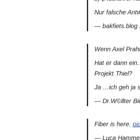
Nur falsche Ant
— bakfiets.blog
Wenn Axel Prahl
Hat er dann ei
Projekt Thiel?
Ja …ich geh ja
— Dr.W©llter Bi
Fiber is here.
pi
— Luca Hammer