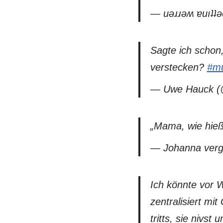
— uǝɹɹǝʍ ɐuıʇ
Sagte ich schon
verstecken?
#mu
— Uwe Hauck (@
„Mama, wie hie
— Johanna ver
Ich könnte vor W
zentralisiert m
tritts, sie nivst