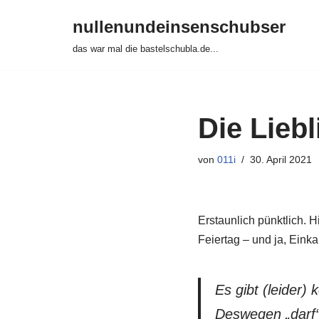
nullenundeinsenschubser
Zum
das war mal die bastelschubla.de...
Inhalt
springen
Die Liebl
von
011i
30. April 2021
Erstaunlich pünktlich. H
Feiertag – und ja, Eink
Es gibt (leider)
Deswegen „darf“.