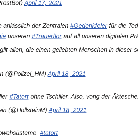
rostBot)
April 17, 2021
 anlässlich der Zentralen
#Gedenkfeier
für die Tod
ie
unseren
#Trauerflor
auf all unseren digitalen P
gilt allen, die einen geliebten Menschen in dieser s
ln (@Polizei_HM)
April 18, 2021
ler-
#Tatort
ohne Tschiller. Also, vong der Äktesche
ein (@HollsteinM)
April 18, 2021
abwehsüsteme.
#tatort