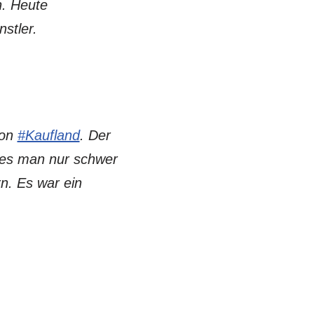
n. Heute
stler.
von
#Kaufland
. Der
hes man nur schwer
n. Es war ein