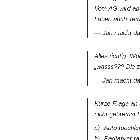
Vom AG wird abe
haben auch Temp
— Jan macht da
Alles richtig. W
„wasss??? Die z
— Jan macht da
Kurze Frage an
nicht gebremst 
a) „Auto touchie
b) „Radfahrer r