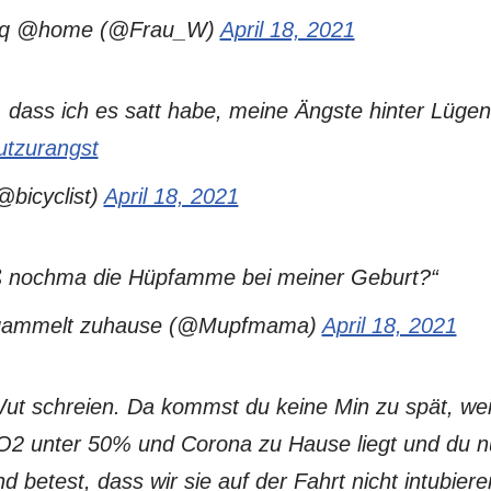
ʇǝq @home (@Frau_W)
April 18, 2021
, dass ich es satt habe, meine Ängste hinter Lüg
tzurangst
bicyclist)
April 18, 2021
ß nochma die Hüpfamme bei meiner Geburt?“
gammelt zuhause (@Mupfmama)
April 18, 2021
ut schreien. Da kommst du keine Min zu spät, weil
it O2 unter 50% und Corona zu Hause liegt und du 
 und betest, dass wir sie auf der Fahrt nicht intubi