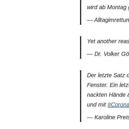
wird ab Montag 
— Alltagimrettu
Yet another rea
— Dr. Volker G
Der letzte Satz
Fenster. Ein let
nackten Hände &
und mit
#Coron
— Karoline Prei