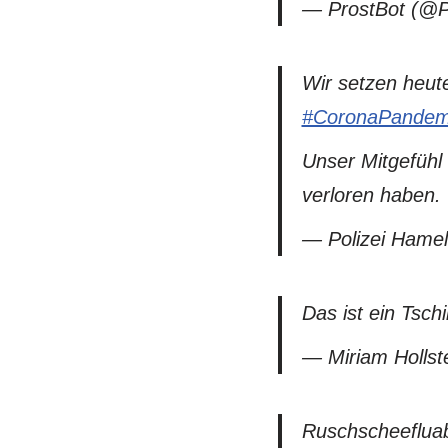
— ProstBot (@P
Wir setzen heute
#CoronaPandem
Unser Mitgefühl 
verloren haben.
— Polizei Hame
Das ist ein Tschil
— Miriam Hollst
Ruschscheeflu