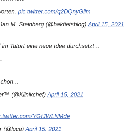
worten.
pic.twitter.com/q2DQnyGlim
 Jan M. Steinberg (@bakfietsblog)
April 15, 2021
 im Tatort eine neue Idee durchsetzt…
n…
 schon…
er™ (@Klinikchef)
April 15, 2021
c.twitter.com/YGfJWLNMde
 (@luca)
April 15, 2021