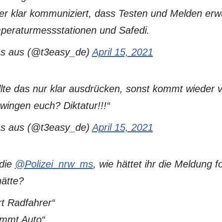
r klar kommuniziert, dass Testen und Melden erwü
eraturmessstationen und Safedi.
s aus (@t3easy_de)
April 15, 2021
ollte das nur klar ausdrücken, sonst kommt wieder 
wingen euch? Diktatur!!!“
s aus (@t3easy_de)
April 15, 2021
 die
@Polizei_nrw_ms
, wie hättet ihr die Meldung f
hätte?
rt Radfahrer“
ammt Auto“