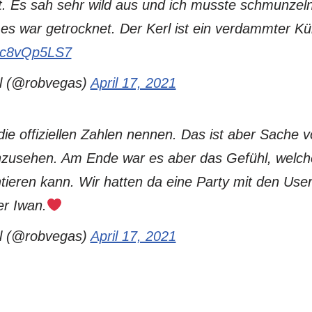
. Es sah sehr wild aus und ich musste schmunzel
s war getrocknet. Der Kerl ist ein verdammter Kün
/nc8vQp5LS7
l (@robvegas)
April 17, 2021
 die offiziellen Zahlen nennen. Das ist aber Sache 
anzusehen. Am Ende war es aber das Gefühl, welc
tieren kann. Wir hatten da eine Party mit den User
er Iwan.
l (@robvegas)
April 17, 2021