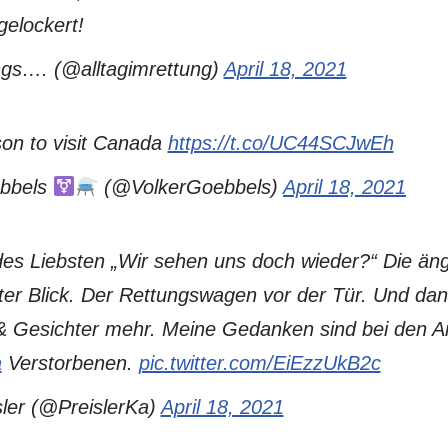
gelockert!
ngs…. (@alltagimrettung)
April 18, 2021
son to visit Canada
https://t.co/UC44SCJwEh
öbbels
(@VolkerGoebbels)
April 18, 2021
 des Liebsten „Wir sehen uns doch wieder?“ Die än
zter Blick. Der Rettungswagen vor der Tür. Und da
 Gesichter mehr. Meine Gedanken sind bei den A
a
Verstorbenen.
pic.twitter.com/EiEzzUkB2c
sler (@PreislerKa)
April 18, 2021