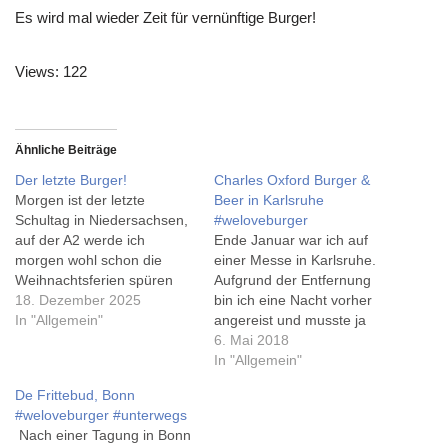
Es wird mal wieder Zeit für vernünftige Burger!
Views: 122
Ähnliche Beiträge
Der letzte Burger!
Charles Oxford Burger &
Morgen ist der letzte
Beer in Karlsruhe
Schultag in Niedersachsen,
#weloveburger
auf der A2 werde ich
Ende Januar war ich auf
morgen wohl schon die
einer Messe in Karlsruhe.
Weihnachtsferien spüren
Aufgrund der Entfernung
können. Und bereits am
18. Dezember 2025
bin ich eine Nacht vorher
vergangenen Donnerstag
In "Allgemein"
angereist und musste ja
waren wir - wieder - ohne
irgendwo was Essen. Schon
6. Mai 2018
Mensa. Nachdem im
vorher habe ich mir das
In "Allgemein"
Sommer die Betreiberin
Charles Oxford
De Frittebud, Bonn
gewechselt hat, ist die
'ausgesucht', und es hat
#weloveburger #unterwegs
Mensa bereits wieder
sich gelohnt.
Nach einer Tagung in Bonn
geschlossen. Es endete,
https://www.instagram.com/