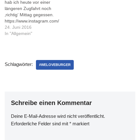
hab ich heute vor einer
wie es begann: mit…
p/BiFhHd_Bmmr/?taken-
längeren Zugfahrt noch
by=011i Die urige Studi-
‚richtig‘ Mittag gegessen.
Kneipe war mitten in der
https://www.instagram.com/
Woche voller Leute, es…
p/BHDHJt4BrUv/?taken-
24. Juni 2016
by=011i In der Frittebud
In "Allgemein"
war ich vor einem Jahr
schonmal - und es gefiel
mir. Damals wie heute.
Leider gab’s keine
Schlagwörter:
Süßkartoffel-Pommes (oder
#WELOVEBURGER
muss man Fritten
schreiben?). Dafür war der
Cheese-Burger mit
Bacon…
Schreibe einen Kommentar
Deine E-Mail-Adresse wird nicht veröffentlicht.
Erforderliche Felder sind mit
*
markiert