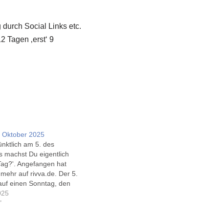
 durch Social Links etc.
 Tagen ‚erst‘ 9
 Oktober 2025
ünktlich am 5. des
s machst Du eigentlich
ag?'. Angefangen hat
 mehr auf rivva.de. Der 5.
 auf einen Sonntag, den
des langen Wochenendes
025
s der Deutschen
"
 die beste Ehefrau von