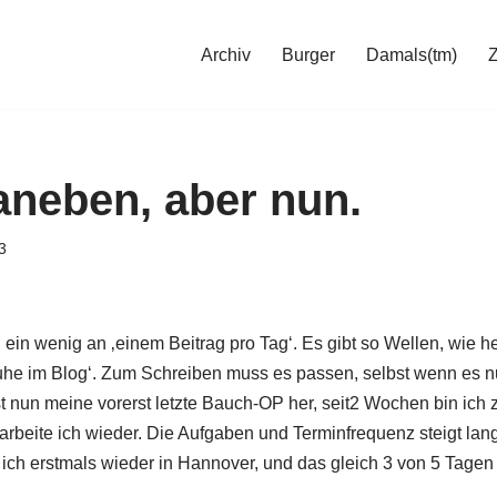
Archiv
Burger
Damals(tm)
neben, aber nun.
3
in wenig an ‚einem Beitrag pro Tag‘. Es gibt so Wellen, wie h
he im Blog‘. Zum Schreiben muss es passen, selbst wenn es nu
st nun meine vorerst letzte Bauch-OP her, seit2 Wochen bin ich 
beite ich wieder. Die Aufgaben und Terminfrequenz steigt lan
h erstmals wieder in Hannover, und das gleich 3 von 5 Tage