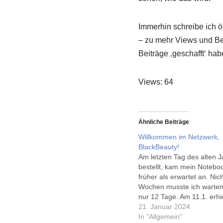
Immerhin schreibe ich öf
– zu mehr Views und Be
Beiträge ‚geschafft‘ hab
Views: 64
Ähnliche Beiträge
Willkommen im Netzwerk,
BlackBeauty!
Am letzten Tag des alten J
bestellt, kam mein Noteboo
früher als erwartet an. Nic
Wochen musste ich warten
nur 12 Tage. Am 11.1. erhie
Mail von FundK in Hannov
21. Januar 2024
(Werbung, gern, aber unbez
In "Allgemein"