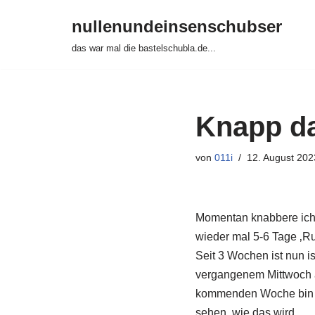
nullenundeinsenschubser
Zum
das war mal die bastelschubla.de...
Inhalt
springen
Knapp da
von
011i
12. August 202
Momentan knabbere ich e
wieder mal 5-6 Tage ‚Ru
Seit 3 Wochen ist nun i
vergangenem Mittwoch ar
kommenden Woche bin ic
sehen, wie das wird.