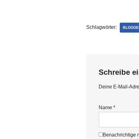
könne mein neues MacBoo
abholen. Wie seit Jahren
Schlagwörter:
BLOGGE
Schreibe e
Deine E-Mail-Adres
Name
*
Benachrichtige 