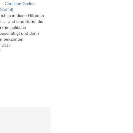
– Christian Gailus:
Staffel)
 ich ja in diese Hörbuch-
n... Und eine Serie, die
kriminalität in
beschäftigt und dann
on bekannten
n wie unter anderem
r 2017
e, Felicitas Woll
"
rd, klang interessant.
te um das 'Glashaus' ist
s durcheinander, wird
weiteren…