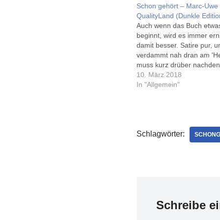
Schon gehört – Marc-Uwe 
QualityLand (Dunkle Editio
Auch wenn das Buch etwas
beginnt, wird es immer ern
damit besser. Satire pur, u
verdammt nah dran am 'He
muss kurz drüber nachden
dann werden immer mehr t
10. März 2018
erschreckende Parallelen 
In "Allgemein"
momentan Internetnutzung 
die Kling einfach mal 'weit
hat'. Nein, ich möchte spä
Schlagwörter:
SCHONG
Schreibe e