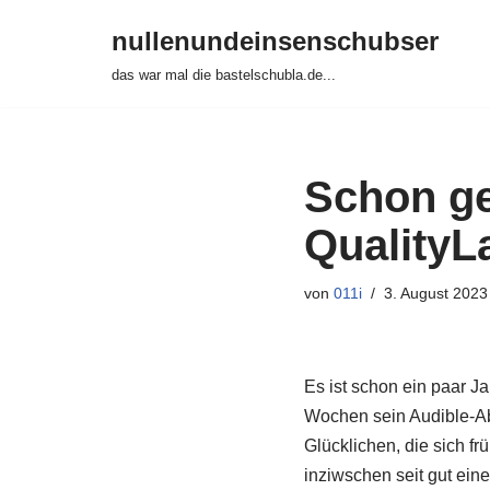
nullenundeinsenschubser
Zum
das war mal die bastelschubla.de...
Inhalt
springen
Schon ge
QualityL
von
011i
3. August 2023
Es ist schon ein paar J
Wochen sein Audible-Abo
Glücklichen, die sich f
inziwschen seit gut ein