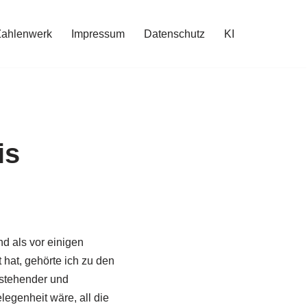
Zahlenwerk
Impressum
Datenschutz
KI
is
d als vor einigen
hat, gehörte ich zu den
rstehender und
egenheit wäre, all die