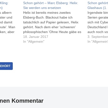
Kling:
Schon gehört – Marc Elsberg: Helix:
Schon gehört 
n)
Sie werden uns ersetzen
Glashaus (1. 
 albern
Helix ist bereits meines zweites
Irgendwie bin
ster und
Elsberg-Buch. Blackout habe ich
Serien gerate
nd damit
tatsächlich auf Papier gelesen, Helix
sich mit Cyber
ute'. Man
gehört. Nach dem eher 'schweren'
Deutschland 
ken, aber
philosophischen 'Ohne Heute gäbe es
auch noch v
eils
morgen kein Gestern' ist die
18. Januar 2017
Schauspieler
3. Septembe
zur
Geschichte um ein ganz besonderes
In "Allgemein"
Dominic Raack
In "Allgemein
deutlich,
Mädchen und ihrem Bruder richtig
gesprochen wi
ergedacht
spannend, ich hab es fast ohne
Die Geschich
ter…
Unterbrechung gehört - zum Glück…
anfangs etwa
aber in den 
EHÖRT
inen Kommentar