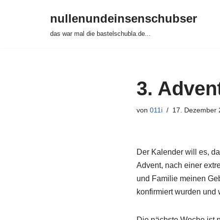
nullenundeinsenschubser
Zum
das war mal die bastelschubla.de...
Inhalt
springen
3. Adven
von
011i
17. Dezember 
Der Kalender will es, da
Advent, nach einer ext
und Familie meinen Gebu
konfirmiert wurden und 
Die nächste Woche ist n