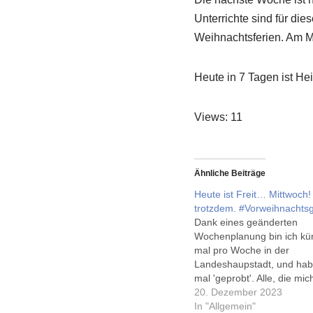
Unterrichte sind für di
Weihnachtsferien. Am M
Heute in 7 Tagen ist He
Views: 11
Ähnliche Beiträge
Heute ist Freit… Mittwoch!
trotzdem. #Vorweihnachts
Dank eines geänderten
Wochenplanung bin ich kün
mal pro Woche in der
Landeshaupstadt, und hab
mal 'geprobt'. Alle, die mi
fragten, ob heute Freitag s
20. Dezember 2023
aber übermorgen. Und dan
In "Allgemein"