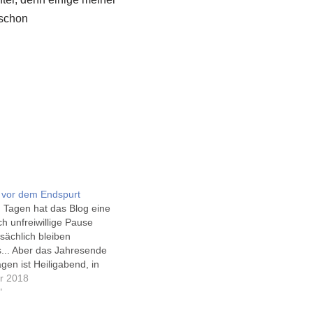
 schon
 vor dem Endspurt
n Tagen hat das Blog eine
ich unfreiwillige Pause
tsächlich bleiben
... Aber das Jahresende
agen ist Heiligabend, in
en)! Und damit auch die
r 2018
im Blog, der Bier-
"
der.