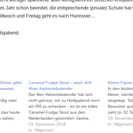
eses Jahr schon beendet, die entsprechende (private) Schule hat
ittwoch und Freitag geht es nach Hannover…
iligabend.
 Döner gibts
Caramel Fudge Stout – wow! #24
Kleine Pause
gewusel
#bier #adventskalender
In den letzte
Der Bier-Adventskalender hat sich
kleine, zieml
ftig zwei
nicht getraut, mir zu Heiligabend noch
eingelegt. Ta
ein IPA zu schenken - es ist ein tolles
Besucher aus
 das heute
Caramel Fudge Stout aus den
naht (in 32 T
ch sahen,
Niederlanden geworden! Janina,
33 Weihnacht
20. Novembe
ei. Nein,
Inhaberin des Craft Beer Kontors in
24. Dezember 2018
Lichterkette 
In "Allgemein
n sehen wir
Hannover, hat mir dann eben auf
In "Allgemein"
Adventskalen