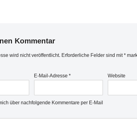
 vergangenen
Instagram auch noch 'Frohe
Weihnachten' gewünscht - und wenn
uselig,
es nicht mehr…
inen Kommentar
se wird nicht veröffentlicht.
Erforderliche Felder sind mit
*
mark
E-Mail-Adresse
*
Website
mich über nachfolgende Kommentare per E-Mail