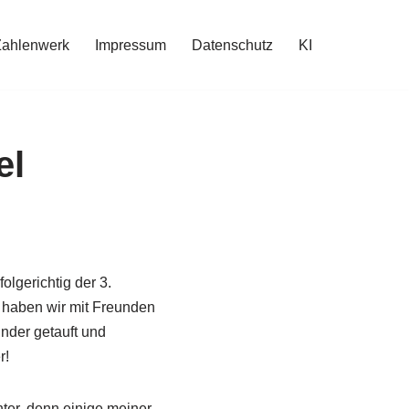
Zahlenwerk
Impressum
Datenschutz
KI
el
olgerichtig der 3.
 haben wir mit Freunden
inder getauft und
r!
ter, denn einige meiner