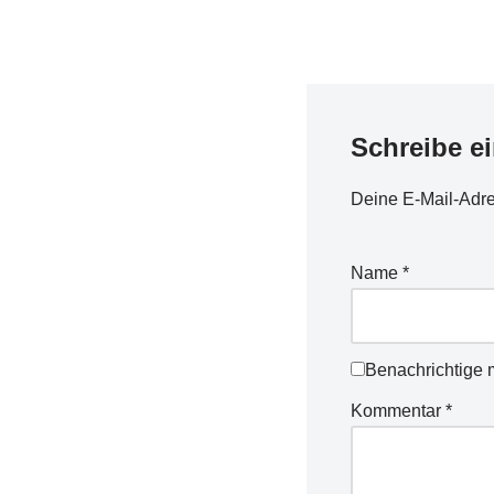
uns schon wieder. In den
beiden Tagen war das
Vorweihnachtsgewusel so w
dass…
Schreibe e
Deine E-Mail-Adres
Name
*
Benachrichtige 
Kommentar
*