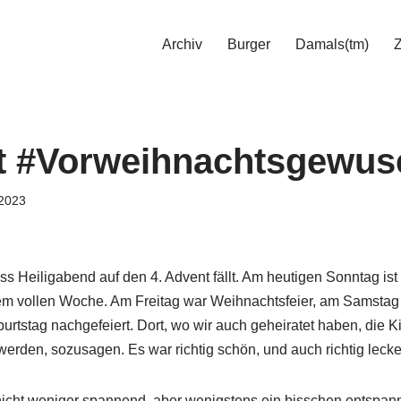
Archiv
Burger
Damals(tm)
t #Vorweihnachtsgewus
2023
ss Heiligabend auf den 4. Advent fällt. Am heutigen Sonntag ist f
rem vollen Woche. Am Freitag war Weihnachtsfeier, am Samstag
rtstag nachgefeiert. Dort, wo wir auch geheiratet haben, die K
werden, sozusagen. Es war richtig schön, und auch richtig lecke
icht weniger spannend, aber wenigstens ein bisschen entspann