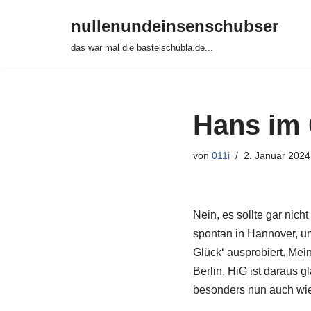
nullenundeinsenschubser
Zum
das war mal die bastelschubla.de...
Inhalt
springen
Hans im 
von
011i
2. Januar 2024
Nein, es sollte gar ni
spontan in Hannover, un
Glück‘ ausprobiert. Mei
Berlin, HiG ist daraus 
besonders nun auch wie