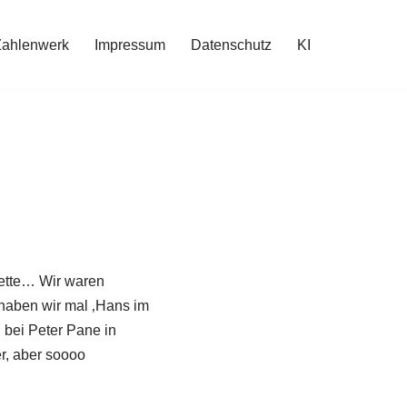
Zahlenwerk
Impressum
Datenschutz
KI
kette… Wir waren
 haben wir mal ‚Hans im
 bei Peter Pane in
er, aber soooo