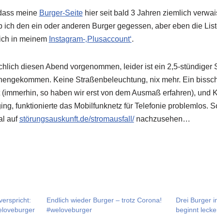
, dass meine
Burger-Seite
hier seit bald 3 Jahren ziemlich verwais
b ich den ein oder anderen Burger gegessen, aber eben die Liste
sich in meinem
Instagram-‚Plusaccount‘
.
ächlich diesen Abend vorgenommen, leider ist ein 2,5-stündiger 
hengekommen. Keine Straßenbeleuchtung, nix mehr. Ein bissc
t (immerhin, so haben wir erst von dem Ausmaß erfahren), und 
ing, funktionierte das Mobilfunknetz für Telefonie problemlos. 
al auf
störungsauskunft.de/stromausfall/
nachzusehen…
verspricht:
Endlich wieder Burger – trotz Corona!
Drei Burger 
eloveburger
#weloveburger
beginnt leck