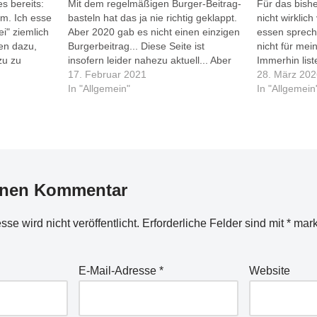
s bereits:
Mit dem regelmäßigen Burger-Beitrag-
Für das bish
em. Ich esse
basteln hat das ja nie richtig geklappt.
nicht wirklic
ei" ziemlich
Aber 2020 gab es nicht einen einzigen
essen spreche
en dazu,
Burgerbeitrag... Diese Seite ist
nicht für mein
zu zu
insofern leider nahezu aktuell... Aber
Immerhin liste
ser Beitrag
das ändert sich nur. Ich gebe zu, zwei
17. Februar 2021
ausführliche
28. März 20
t gestern
oder drei mal haben wir inzwischen
In "Allgemein"
durchaus unt
In "Allgemein
n Burger
'Beast Burger' in Hameln ausprobiert,
folgt, ich ste
der Laden ist dort, wo…
meinem Inst
inen Kommentar
se wird nicht veröffentlicht.
Erforderliche Felder sind mit
*
mark
E-Mail-Adresse
*
Website