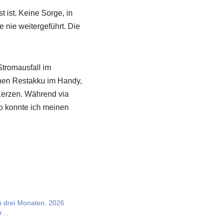
t ist. Keine Sorge, in
 nie weitergeführt. Die
Stromausfall im
hen Restakku im Handy,
Kerzen. Während via
So konnte ich meinen
in drei Monaten. 2026
er…