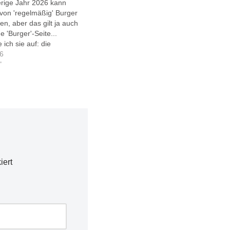
erige Jahr 2026 kann
h von 'regelmäßig' Burger
n, aber das gilt ja auch
e 'Burger'-Seite...
 ich sie auf: die
 Beschreibung dieser 3
26
erschiedlichen Burger
"
lle sie zunächst mal in
agram-Kanal ein..
iert