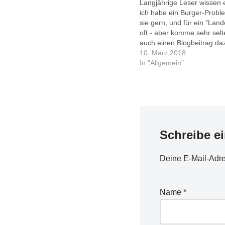
Langjährige Leser wissen e
ich habe ein Burger-Probl
sie gern, und für ein "Land
oft - aber komme sehr selt
auch einen Blogbeitrag da
schreiben. Insofern ist die
10. März 2018
eine echte Sensation - ers
In "Allgemein"
Nachmittag habe ich diese
gegessen, und schon ist…
Schreibe e
Deine E-Mail-Adres
Name
*