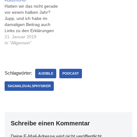
#Blutmond!
tagesschau.de (ebenfalls
Sommer. Das Buch ist
Hatten wir das nicht gerade
via rivva.de) hat das
bereits auf meinem Handy:
vor einem halben Jahr?
natürlich 'auf dem Zettel'.
…
Jupp, und ich habe im
Die Lichtbrechung und
damaligen Beitrag auch
unsere Atmosphäre ist…
Links zu den Erklärungen
der Rotfärbung. Im Juli
21. Januar 2019
2018 war die totale
In "Allgemein"
Mondfinsternis länger (s.a.
tagesschau.de), aber heute
früh hatte ich die inziwschen
bessere Kamera griffbereit
Schlagwörter:
(und sie sogar mit zur Arbeit
AUDIBLE
PODCAST
genommen,…
SAGMALDUALSPHYSIKER
Schreibe einen Kommentar
Deine E-Mail-Adresse wird nicht veröffentlicht.