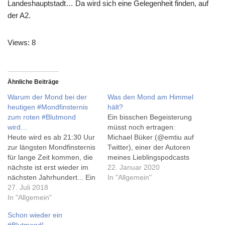
Landeshauptstadt… Da wird sich eine Gelegenheit finden, auf
der A2.
Views: 8
Ähnliche Beiträge
Warum der Mond bei der
Was den Mond am Himmel
heutigen #Mondfinsternis
hält?
zum roten #Blutmond
Ein bisschen Begeisterung
wird…
müsst noch ertragen:
Heute wird es ab 21:30 Uur
Michael Büker (@emtiu auf
zur längsten Mondfinsternis
Twitter), einer der Autoren
für lange Zeit kommen, die
meines Lieblingspodcasts
nächste ist erst wieder im
'Sag mal, Du als Physiker'
22. Januar 2020
nächsten Jahrhundert... Ein
(mehr dazu hier) hat mit
In "Allgemein"
prima Bericht inklusive
27. Juli 2018
'Was den Mond am Himmel
Video dazu gibt es auf
In "Allgemein"
hält' schon sein 2. Buch
spektrum.de (via rivva.de),
veröffentlicht, das dritte
Schon wieder ein
und auch
erscheint in diesem