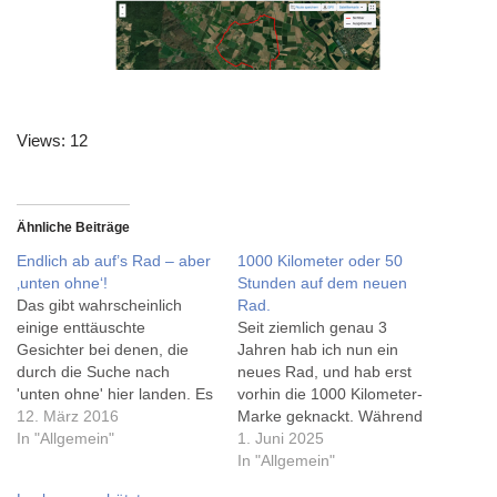
Views: 12
Ähnliche Beiträge
Endlich ab auf’s Rad – aber
1000 Kilometer oder 50
‚unten ohne‘!
Stunden auf dem neuen
Das gibt wahrscheinlich
Rad.
einige enttäuschte
Seit ziemlich genau 3
Gesichter bei denen, die
Jahren hab ich nun ein
durch die Suche nach
neues Rad, und hab erst
'unten ohne' hier landen. Es
vorhin die 1000 Kilometer-
geht nämlich nur um mein
12. März 2016
Marke geknackt. Während
E-Bike, das ich gestern
In "Allgemein"
es 2022 noch knapp 700
1. Juni 2025
auch mal ohne den Akku,
Kilometer (auf dem neuen
In "Allgemein"
also 'pur' gefahren bin. Seit
Rad, 1200 insgesamt)