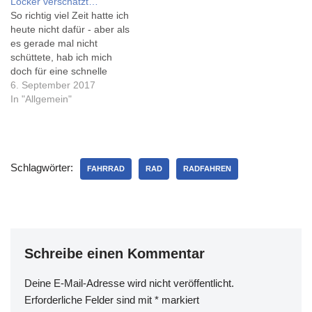
Locker verschätzt…
drei Jahre fahre ich wieder
waren, hab ich 2023 und
So richtig viel Zeit hatte ich
Fahrrad, und habe mir 2013
2024 bedingt durch einige
heute nicht dafür - aber als
ein Elektro-Fahrrad gekauft,
Krankenhausaufenthalte
es gerade mal nicht
…
jeweils nichtmal 100
schüttete, hab ich mich
Kilometer geschafft... 2025
doch für eine schnelle
hat schon…
Runde auf dem Rad
6. September 2017
entschieden. Insbesondere
In "Allgemein"
habe ich Lachem
ausgelassen. Erstaunlich,
daß ich gefühlt 1,5 Dörfer
weniger durchfahren als
Schlagwörter:
sonst habe und statt 15
FAHRRAD
RAD
RADFAHREN
immerhin 11…
Schreibe einen Kommentar
Deine E-Mail-Adresse wird nicht veröffentlicht.
Erforderliche Felder sind mit
*
markiert